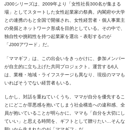
J300シリーズは、2009年より「女性社長300名が集まる
場」としてスタートした女性起業家の祭典。内閣府や大学
との連携のもと全国で開催され、女性経営者・個人事業主
の発掘とネットワーク形成を目的としている。その中で、
独自性や挑戦性を持つ起業家を選出・表彰するのが
「J300アワード」だ。
「ママギフ」は、この出会いをきっかけに、参加メンバー
が自主的に立ち上げた共同プロジェクト。運営する6人
は、業種・地域・ライフステージも異なり、現役のママも
いればそうでない経営者もいる。
しかし、対話を重ねていくうち、ママが自分を優先するこ
とにどこか罪悪感を抱いてしまう社会構造への違和感、全
員が抱いていることが明らかに。ママも「自分を大切にし
ていい」と思える時間を、ギフトとして贈りたい…そんな
願いから生まれたのが「ママギフ」だ。