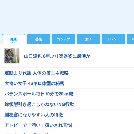
健康
芸能
ゴシップ
女子
トレンド
Y
山口達也 8年ぶり楽器姿に感涙か
運動より代謝 人体の省エネ戦略
大食い女子 46キロ体型の秘密
バランスボール毎日10分で20kg減
躁状態引き起こしかねないNG行動
脳梗塞になりやすい人の特徴
アトピーで「汚い」扱いされ苦悩