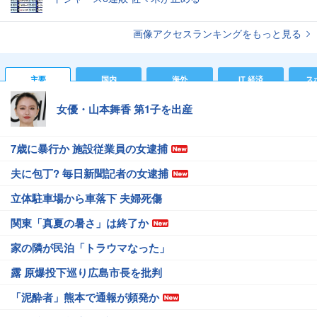
画像アクセスランキングをもっと見る
主要
国内
海外
IT 経済
ス
女優・山本舞香 第1子を出産
7歳に暴行か 施設従業員の女逮捕
夫に包丁? 毎日新聞記者の女逮捕
立体駐車場から車落下 夫婦死傷
関東「真夏の暑さ」は終了か
家の隣が民泊「トラウマなった」
露 原爆投下巡り広島市長を批判
「泥酔者」熊本で通報が頻発か