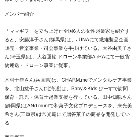
メンバー紹介
「ママギフ」を立ち上げた全国6人の女性起業家を紹介す
ると、安藤淳子さん(群馬県)は、JUNAにて繊維製品企画
販売・音楽事業・司会事業を手掛けている。大谷由美子さ
ん(埼玉県)は、大谷運輸 ドローン事業部AirRAにて一般貨
物運送・ドローン事業に従事。
木村千尋さん(兵庫県)は、CHARM.meでメンタルケア事業
を、北山紘子さん(北海道)は、Baby＆Kids ぴーすで訪問
保育・託児・保育士起業支援を行っている。田中知聡さん
(静岡県)はANd muniで和菓子文化プロデュースを、来光美
希さん(三重県)は常光庵にて贈答菓子の商品を開発してい
る。