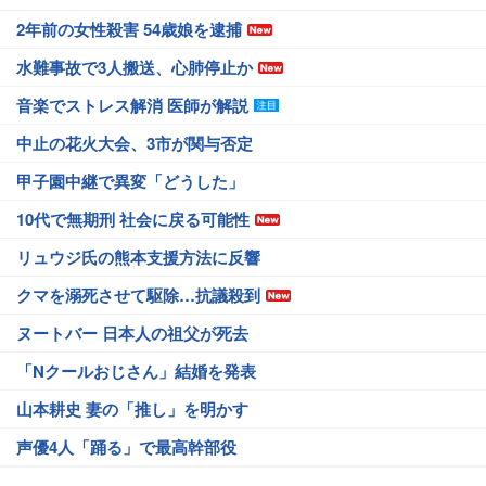
2年前の女性殺害 54歳娘を逮捕
水難事故で3人搬送、心肺停止か
音楽でストレス解消 医師が解説
中止の花火大会、3市が関与否定
甲子園中継で異変「どうした」
10代で無期刑 社会に戻る可能性
リュウジ氏の熊本支援方法に反響
クマを溺死させて駆除…抗議殺到
ヌートバー 日本人の祖父が死去
「Nクールおじさん」結婚を発表
山本耕史 妻の「推し」を明かす
声優4人「踊る」で最高幹部役