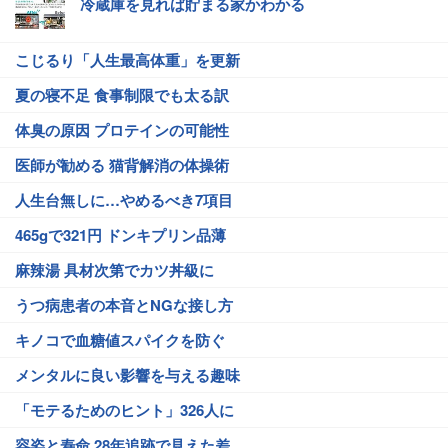
冷蔵庫を見れば貯まる家かわかる
こじるり「人生最高体重」を更新
夏の寝不足 食事制限でも太る訳
体臭の原因 プロテインの可能性
医師が勧める 猫背解消の体操術
人生台無しに…やめるべき7項目
465gで321円 ドンキプリン品薄
麻辣湯 具材次第でカツ丼級に
うつ病患者の本音とNGな接し方
キノコで血糖値スパイクを防ぐ
メンタルに良い影響を与える趣味
「モテるためのヒント」326人に
容姿と寿命 28年追跡で見えた差