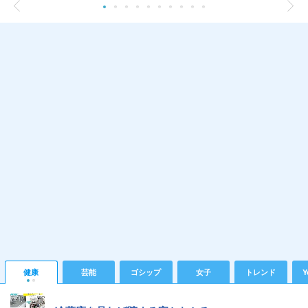
健康
芸能
ゴシップ
女子
トレンド
Y