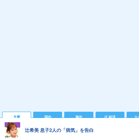
主要
国内
海外
IT 経済
ス
辻希美 息子2人の「病気」を告白