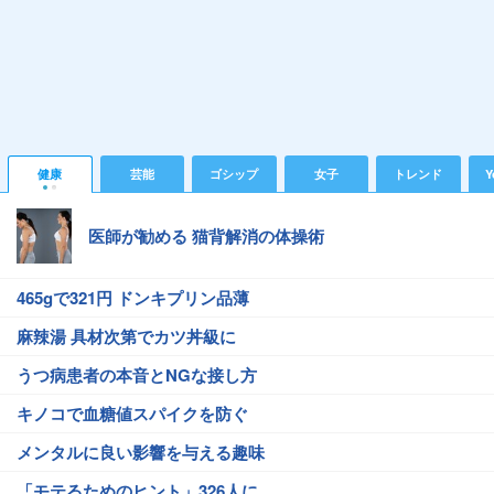
健康
芸能
ゴシップ
女子
トレンド
Y
医師が勧める 猫背解消の体操術
465gで321円 ドンキプリン品薄
麻辣湯 具材次第でカツ丼級に
うつ病患者の本音とNGな接し方
キノコで血糖値スパイクを防ぐ
メンタルに良い影響を与える趣味
「モテるためのヒント」326人に