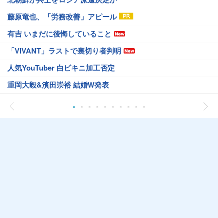
藤原竜也、「労務改善」アピール
有吉 いまだに後悔していること
「VIVANT」ラストで裏切り者判明
人気YouTuber 白ビキニ加工否定
重岡大毅&濱田崇裕 結婚W発表