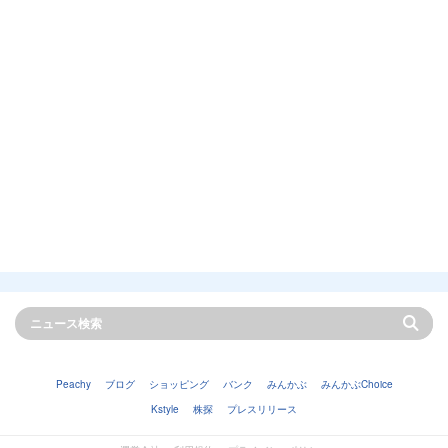
Peachy
ブログ
ショッピング
バンク
みんかぶ
みんかぶChoice
Kstyle
株探
プレスリリース