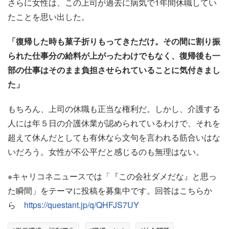
さらに女性は、この上司が過去に病気で1年間休職してい
たことを思い出した。
「復帰した時も菓子折りもってきただけ。その間に割り振
られた仕事分の給料が上がったわけでもなく、復帰後も一
部の仕事はそのまま負担させられていることに気付きまし
た」
もちろん、上司の休職も正当な権利だ。しかし、介護する
人には年５日の介護休業が認められているわけで、それを
超えて休んだとしても有休なら文句を言われる筋合いはな
いだろう。女性が不公平だと感じるのも無理はない。
※キャリコネニュースでは「『この会社ダメだな』と思っ
た瞬間」をテーマに投稿を募集中です。回答はこちらか
ら
https://questant.jp/q/QHFJS7UY