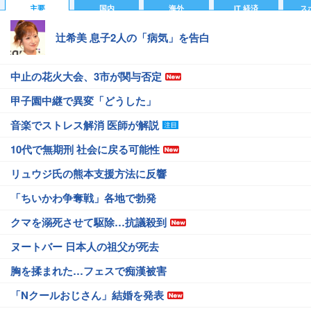
主要
国内
海外
IT 経済
ス
辻希美 息子2人の「病気」を告白
中止の花火大会、3市が関与否定
甲子園中継で異変「どうした」
音楽でストレス解消 医師が解説
10代で無期刑 社会に戻る可能性
リュウジ氏の熊本支援方法に反響
「ちいかわ争奪戦」各地で勃発
クマを溺死させて駆除…抗議殺到
ヌートバー 日本人の祖父が死去
胸を揉まれた…フェスで痴漢被害
「Nクールおじさん」結婚を発表