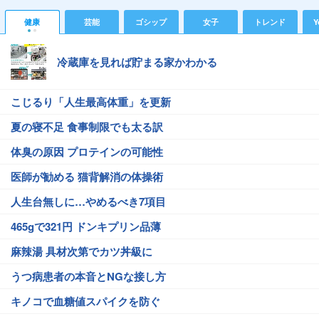
健康
芸能
ゴシップ
女子
トレンド
Y
冷蔵庫を見れば貯まる家かわかる
こじるり「人生最高体重」を更新
夏の寝不足 食事制限でも太る訳
体臭の原因 プロテインの可能性
医師が勧める 猫背解消の体操術
人生台無しに…やめるべき7項目
465gで321円 ドンキプリン品薄
麻辣湯 具材次第でカツ丼級に
うつ病患者の本音とNGな接し方
キノコで血糖値スパイクを防ぐ