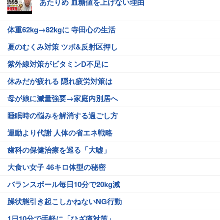
あたりめ 血糖値を上げない理由
体重62kg→82kgに 寺田心の生活
夏のむくみ対策 ツボ&反射区押し
紫外線対策がビタミンD不足に
休みだが疲れる 隠れ疲労対策は
母が娘に減量強要→家庭内別居へ
睡眠時の悩みを解消する過ごし方
運動より代謝 人体の省エネ戦略
歯科の保健治療を巡る「大嘘」
大食い女子 46キロ体型の秘密
バランスボール毎日10分で20kg減
躁状態引き起こしかねないNG行動
1日10分で手軽に「ひざ痛対策」