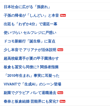
日本社会に広がる「孫疲れ」
子孫の帰省が「しんどい」と本音
出廷も「わずか4分」で退廷一幕
使いづらい セルフレジに戸惑い
ドコモ新銀行「誕生祭」に盲点
少し本音で アリアナが活休説明
超高校級選手が夏の甲子園沸かす
板倉も冨安ら同僚に? 関係者指摘
「2010年生まれ」事実に耳疑った
VIVANTで「生成AI」のシーン登場
副業でグラビア バレて退職過去
春奈と板倉結婚 芸能界にも変化?