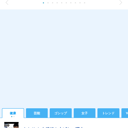
健康
芸能
ゴシップ
女子
トレンド
Y