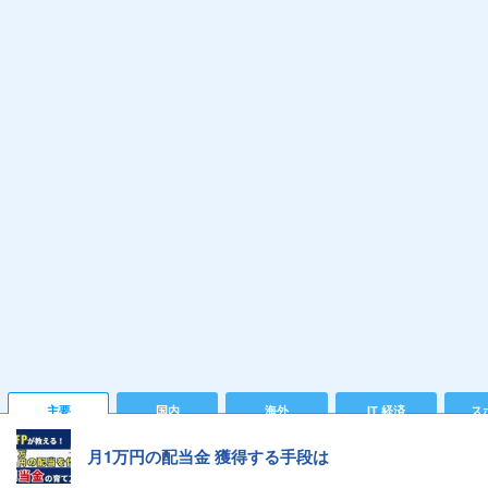
主要
国内
海外
IT 経済
ス
月1万円の配当金 獲得する手段は