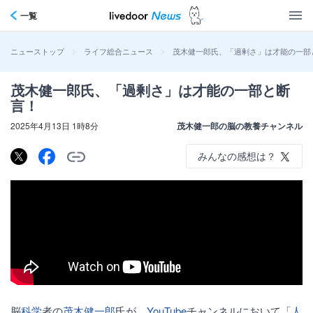
一覧
>
>
茂木健一郎氏、「過剰さ」は才能の一部
ニューストップ
ライフ総合ニュース
茂木健一郎氏、「過剰さ」は才能の一部と断
言！
2025年4月13日 1時8分
茂木健一郎の脳の教養チャンネル
みんなの感想は？
脳
科学
者の
茂木健一郎
氏が、
YouTube
チャンネルにおいて「
人