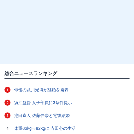
総合ニュースランキング
俳優の及川光博が結婚を発表
1
須江監督 女子部員に3条件提示
2
池田直人 佐藤佳奈と電撃結婚
3
体重62kg→82kgに 寺田心の生活
4