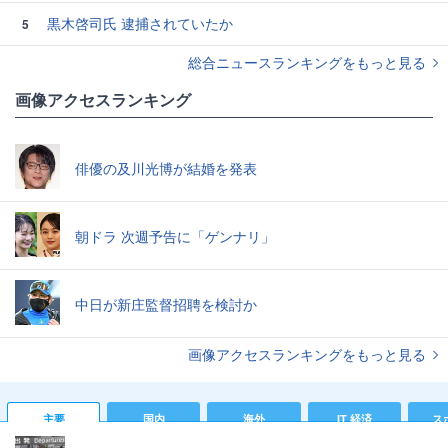
黒木啓司氏 逮捕されていたか
5
総合ニュースランキングをもっと見る
画像アクセスランキング
俳優の及川光博が結婚を発表
朝ドラ 次週予告に「ゲンナリ」
中日が新庄監督招聘を検討か
画像アクセスランキングをもっと見る
主要
国内
海外
IT 経済
ス