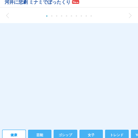
河井に悲劇 ミナミでぼったくり
健康
芸能
ゴシップ
女子
トレンド
Y