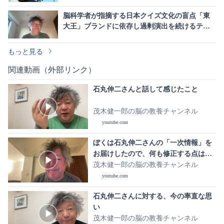
「五色沼」を巡る
脳科学者が指摘する日本クイズ文化の盲点「東
大王」ブランドに依存し過剰演出を続けるテレ
ビ業界の構造的課題
もっと見る
関連動画（外部リンク）
石丸伸二さんと話して感じたこと
茂木健一郎の脳の教養チャンネル
youtube.com
ぼくは石丸伸二さんの「一次情報」を
お届けしたので、何も修正する点はあ
りません。
茂木健一郎の脳の教養チャンネル
youtube.com
石丸伸二さんに対する、今の率直な思
い
茂木健一郎の脳の教養チャンネル