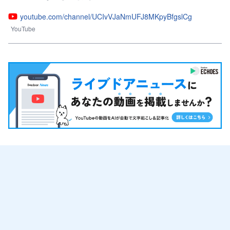
youtube.com/channel/UCIvVJaNmUFJ8MKpyBfgslCg
YouTube