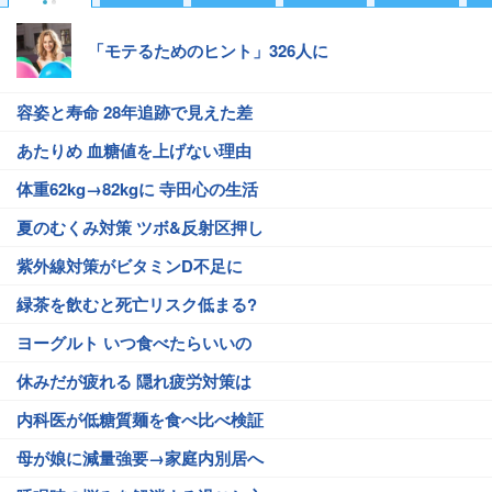
「モテるためのヒント」326人に
容姿と寿命 28年追跡で見えた差
あたりめ 血糖値を上げない理由
体重62kg→82kgに 寺田心の生活
夏のむくみ対策 ツボ&反射区押し
紫外線対策がビタミンD不足に
緑茶を飲むと死亡リスク低まる?
ヨーグルト いつ食べたらいいの
休みだが疲れる 隠れ疲労対策は
内科医が低糖質麺を食べ比べ検証
母が娘に減量強要→家庭内別居へ