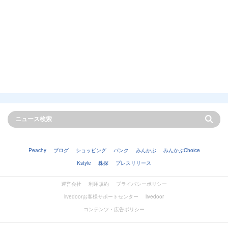
Peachy
ブログ
ショッピング
バンク
みんかぶ
みんかぶChoice
Kstyle
株探
プレスリリース
運営会社
利用規約
プライバシーポリシー
livedoorお客様サポートセンター
livedoor
コンテンツ・広告ポリシー