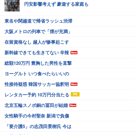
円安影響考えず 豪遊する家庭も
東名や関越道で帰省ラッシュ渋滞
大阪メトロの列車で「煙が充満」
在留資格なし 越人が惨事起こす
新幹線できても生きてない 辛辣
総額120万円 豊胸した男性を直撃
ヨーグルト いつ食べたらいいの
性接待疑惑 韓国サッカー協釈明
レンタカー予約 10万円分当たる
北京五輪スノボ銅の冨田が結婚
女性騎手の今村聖奈 新潟で負傷
「要介護5」の志茂田景樹氏 今は