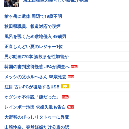
槍ヶ岳に遺体 周辺で19歳不明
秋田県職員、報道対応で喫煙
風呂を覗くため敷地侵入 49歳男
正直しんどい夏のレジャー1位
児ポ動画770本 酒飲ませ性加害か
韓国の審判接待疑惑 JFAが調査へ
メッシの父ホルヘさん 68歳死去
注目 古いPCが復活するUSB
オグシオ不仲説「嫌だった」
レインボー池田 求婚失敗も告白
大野智のびっしりタトゥーに異変
山崎怜奈、突然妊娠だけ公表の訳