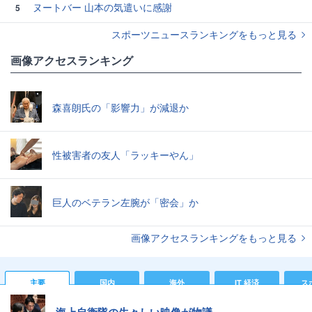
ヌートバー 山本の気遣いに感謝
5
スポーツニュースランキングをもっと見る
画像アクセスランキング
森喜朗氏の「影響力」が減退か
性被害者の友人「ラッキーやん」
巨人のベテラン左腕が「密会」か
画像アクセスランキングをもっと見る
主要
国内
海外
IT 経済
ス
海上自衛隊の生々しい映像が物議