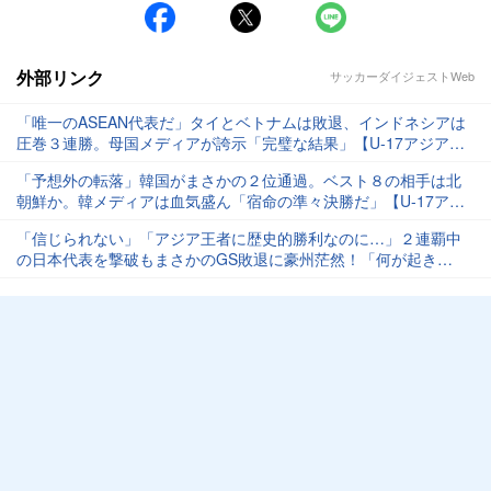
外部リンク
サッカーダイジェストWeb
「唯一のASEAN代表だ」タイとベトナムは敗退、インドネシアは
圧巻３連勝。母国メディアが誇示「完璧な結果」【U-17アジア
杯】
「予想外の転落」韓国がまさかの２位通過。ベスト８の相手は北
朝鮮か。韓メディアは血気盛ん「宿命の準々決勝だ」【U-17アジ
ア杯】
「信じられない」「アジア王者に歴史的勝利なのに…」２連覇中
の日本代表を撃破もまさかのGS敗退に豪州茫然！「何が起き
た？」「試合に勝ったのに敗退かよ」【U-17アジア杯】