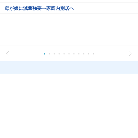
母が娘に減量強要→家庭内別居へ