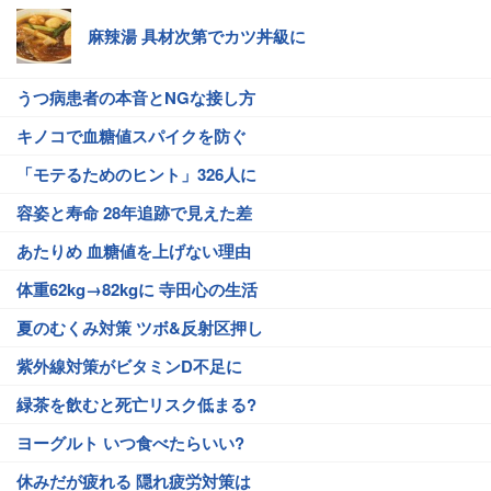
麻辣湯 具材次第でカツ丼級に
うつ病患者の本音とNGな接し方
キノコで血糖値スパイクを防ぐ
「モテるためのヒント」326人に
容姿と寿命 28年追跡で見えた差
あたりめ 血糖値を上げない理由
体重62kg→82kgに 寺田心の生活
夏のむくみ対策 ツボ&反射区押し
紫外線対策がビタミンD不足に
緑茶を飲むと死亡リスク低まる?
ヨーグルト いつ食べたらいい?
休みだが疲れる 隠れ疲労対策は