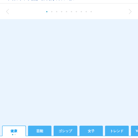
健康
芸能
ゴシップ
女子
トレンド
Y