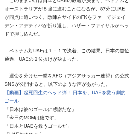
このままいけば日本とUAEの敗退が決まり、ベトナムと
オーストラリアが８強に進むことになるが、87分にUAE
が同点に追いつく。敵陣右サイドのFKをファーでジェイ
デン・アデティバが折り返し、ハザー・ファイサルがヘッ
ドで押し込んだ。
ベトナム対UAEは１－１で決着。この結果、日本の首位
通過、UAEの２位抜けが決まった。
運命を分けた一撃をAFC（アジアサッカー連盟）の公式
SNSが公開すると、以下のような声があがった。
【動画】起死回生のヘッド弾！ 日本を、UAEを救う劇的
ゴール
「日本は彼のゴールに感謝だな」
「今日のMOMは彼です」
「日本とUAEを救うゴールだ」