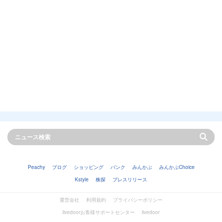
Peachy
ブログ
ショッピング
バンク
みんかぶ
みんかぶChoice
Kstyle
株探
プレスリリース
運営会社
利用規約
プライバシーポリシー
livedoorお客様サポートセンター
livedoor