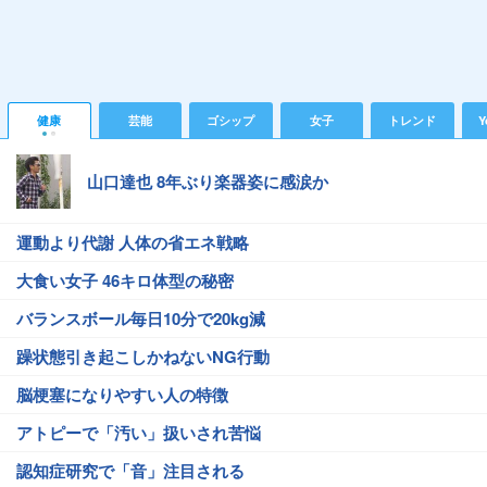
健康
芸能
ゴシップ
女子
トレンド
Y
山口達也 8年ぶり楽器姿に感涙か
運動より代謝 人体の省エネ戦略
大食い女子 46キロ体型の秘密
バランスボール毎日10分で20kg減
躁状態引き起こしかねないNG行動
脳梗塞になりやすい人の特徴
アトピーで「汚い」扱いされ苦悩
認知症研究で「音」注目される