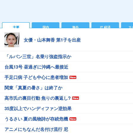
主要
国内
海外
IT 経済
ス
女優・山本舞香 第1子を出産
「ルパン三世」名乗り強盗指示か
台風13号 昼過ぎに沖縄へ最接近
手足口病 子ども中心に患者増加
関東「真夏の暑さ」は終了か
高市氏の裏目行動 焦りの裏返し?
35度以上でハンディファン逆効果
うるさい 夏の風物詩が存続危機
アニメにちなんだ名付け流行 尼