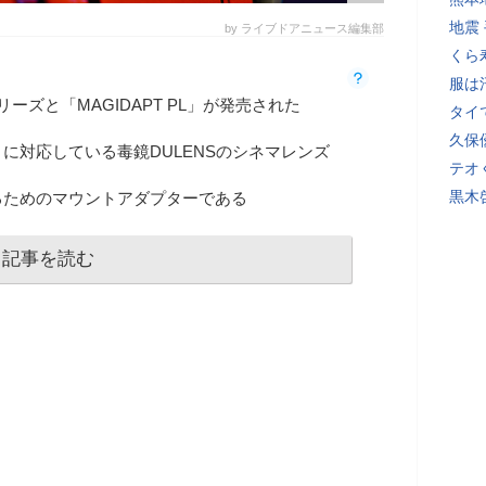
地震
by ライブドアニュース編集部
くら
服は
e」シリーズと「MAGIDAPT PL」が発売された
タイ
久保
に対応している毒鏡DULENSのシネマレンズ
テオ
黒木
るためのマウントアダプターである
記事を読む