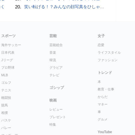
歩く
20.
笑い転げる！？みんなの顔写真をひしゃげて遊べるカメラアプリ「笑う野口」【Androidアプリ】
スポーツ
芸能
女子
海外サッカー
芸能総合
恋愛
日本代表
音楽
ライフスタイル
Jリーグ
韓流
ファッション
プロ野球
グラビア
トレンド
MLB
テレビ
本
ゴルフ
ゴシップ
教育・仕事
テニス
からだ
格闘技
映画
マネー
競馬
レビュー
車
相撲
プレゼント
グルメ
バスケ
特集
バレー
YouTube