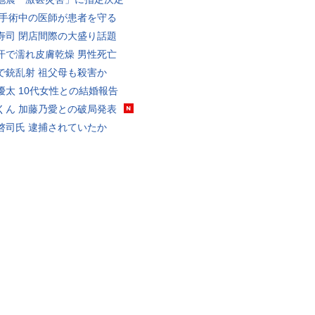
 手術中の医師が患者を守る
寿司 閉店間際の大盛り話題
汗で濡れ皮膚乾燥 男性死亡
で銃乱射 祖父母も殺害か
優太 10代女性との結婚報告
くん 加藤乃愛との破局発表
啓司氏 逮捕されていたか