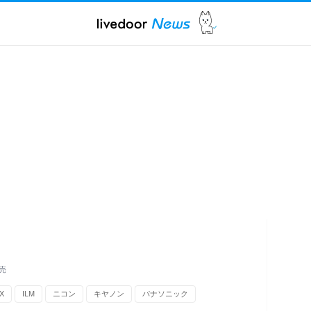
売
X
ILM
ニコン
キヤノン
パナソニック