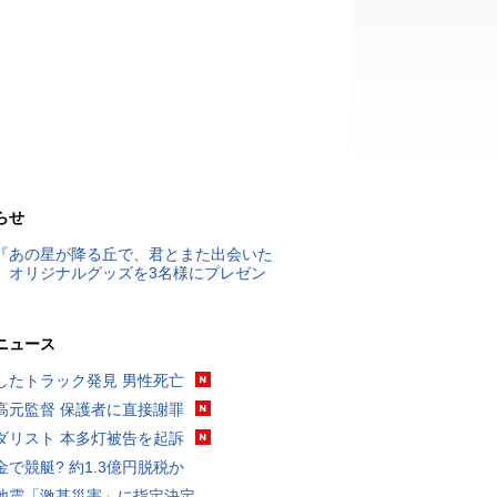
らせ
『あの星が降る丘で、君とまた出会いた
』オリジナルグッズを3名様にプレゼン
ニュース
したトラック発見 男性死亡
高元監督 保護者に直接謝罪
ダリスト 本多灯被告を起訴
金で競艇? 約1.3億円脱税か
地震「激甚災害」に指定決定