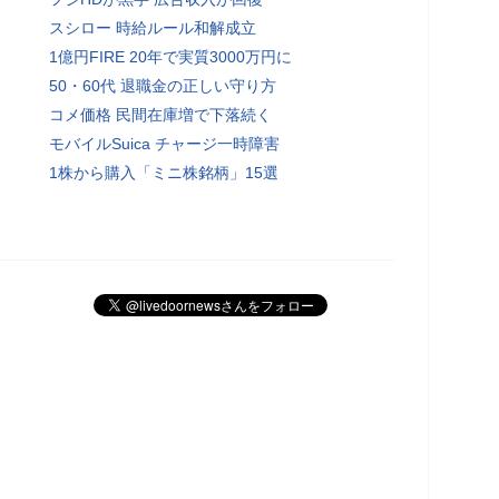
スシロー 時給ルール和解成立
1億円FIRE 20年で実質3000万円に
50・60代 退職金の正しい守り方
コメ価格 民間在庫増で下落続く
モバイルSuica チャージ一時障害
1株から購入「ミニ株銘柄」15選