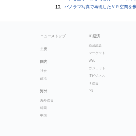
10.
パノラマ写真で再現したＶＲ空間を
ニューストップ
IT 経済
経済総合
主要
マーケット
Web
国内
ガジェット
社会
ITビジネス
政治
IT総合
海外
PR
海外総合
韓国
中国