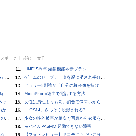
スポーツ
芸能
女子
11.
LINE15周年 編集機能や新プラン
言われる？
12.
ゲームのセーブデータを親に消され半狂乱になった少年
13.
アラサー8割強が「自分の将来像を描けない」。正社員の5人に1人が副業で収入。将来のために一番稼げる副業とは？
売開始
14.
Mac iPhone経由で電話する方法
秋の陣】
15.
女性は男性よりも高い割合でスマホからポルノを見ていることが人気アダルトサイトの調査で判明
ホラー通信］
16.
「iOS14」さっそく脱獄される?
響も
17.
少女の性的被害が相次ぐ写真から衣服を剥ぎ取るAIポルノアプリ「ClothOff」の背後にいる人物とは？
18.
モバイルPASMO 起動できない障害
が開発
19.
【フォトレビュー】ドコモにもついに登場！「サイクロイドスタイル」