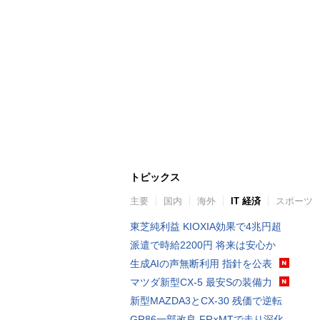
トピックス
主要
国内
海外
IT 経済
スポーツ
東芝純利益 KIOXIA効果で4兆円超
派遣で時給2200円 将来は安心か
生成AIの声無断利用 指針を公表
マツダ新型CX-5 最安Sの装備力
新型MAZDA3とCX-30 残価で逆転
GR86一部改良 FR×MTで走り深化