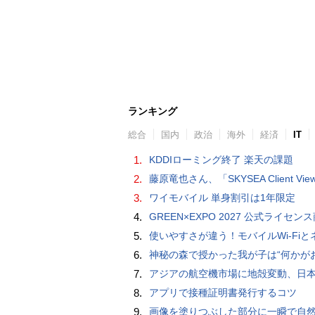
ランキング
総合
国内
政治
海外
経済
IT
1.
KDDIローミング終了 楽天の課題
2.
藤原竜也さん、「SKYSEA Client View」新CMで「AI労務改善」をアピール 働き方をAIが分析したら「すぐに休んで」と
3.
ワイモバイル 単身割引は1年限定
4.
GREEN×EXPO 2027 公式ライセンス商品！初の「トゥンクトゥンク」公式LINEスタンプ、販
5.
使いやすさが違う！モバイルWi-FiとネットHDD【PC-DIY 
6.
神秘の森で授かった我が子は“何かがおかしい”『ナイトボーン -夜哭-』本編映像解禁 母の絶叫顔うちわが全国の劇場に［
7.
アジアの航空機市場に地殻変動、日本のサプライヤーに影
8.
アプリで接種証明書発行するコツ
9.
画像を塗りつぶした部分に一瞬で自然な画像を補完する技術を早稲田大学の研究者