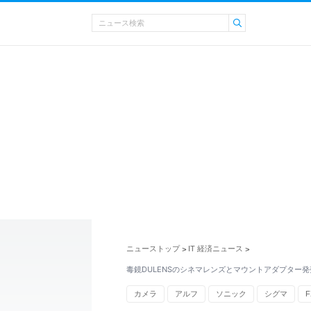
ニューストップ
IT 経済ニュース
>
>
毒鏡DULENSのシネマレンズとマウントアダプター発
カメラ
アルフ
ソニック
シグマ
F