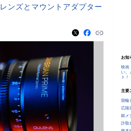
ネマレンズとマウントアダプター
お知
映画
い。
ト！
主要
脱輪
広陵
銀メ
詐取
熊本