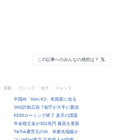
この記事へのみんなの感想は？
芸能
ゴシップ
女子
トレンド
中国AI「Kimi K3」米国産に迫る
SNS詐欺広告 7省庁が大手に要請
KDDIローミング終了 楽天の課題
年金積立金が302兆円 最高を更新
TikTok運営元のAI、米最先端級か
フジHDが黒字 広告収入が回復