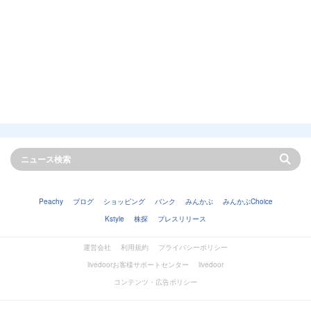
Peachy
ブログ
ショッピング
バンク
みんかぶ
みんかぶChoice
Kstyle
株探
プレスリリース
運営会社
利用規約
プライバシーポリシー
livedoorお客様サポートセンター
livedoor
コンテンツ・広告ポリシー