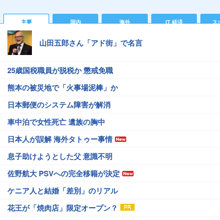
主要
国内
海外
IT 経済
ス
山田五郎さん「アド街」で名言
25歳国税職員が脱税か 懲戒免職
熊本の被災地で「火事場泥棒」か
日本郵便のシステム障害が解消
車中泊で女性死亡 遺族の胸中
日本人が誤解 海外タトゥー事情
息子助けようとした父 意識不明
佐野航大 PSVへの完全移籍が決定
ケニア人と結婚「差別」のリアル
花王が「焼肉店」限定オープン？