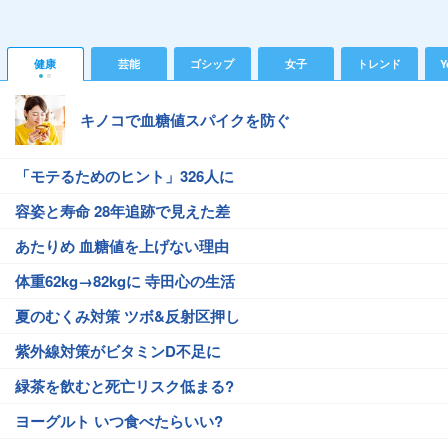
健康
芸能
ゴシップ
女子
トレンド
Y
キノコで血糖値スパイクを防ぐ
「モテるためのヒント」326人に
容姿と寿命 28年追跡で見えた差
あたりめ 血糖値を上げない理由
体重62kg→82kgに 寺田心の生活
夏のむくみ対策 ツボ&反射区押し
紫外線対策がビタミンD不足に
緑茶を飲むと死亡リスク低まる?
ヨーグルト いつ食べたらいい?