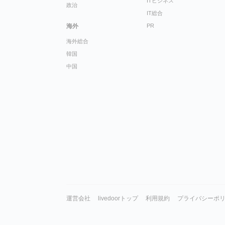
ITビジネス
政治
IT総合
海外
PR
海外総合
韓国
中国
運営会社
livedoorトップ
利用規約
プライバシーポ