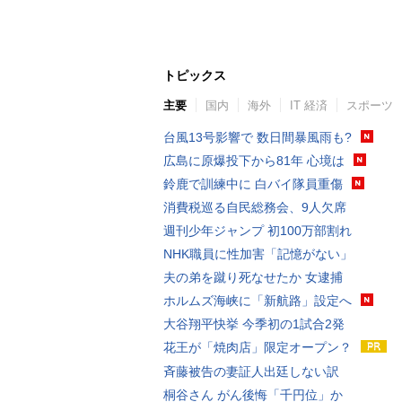
トピックス
主要
国内
海外
IT 経済
スポーツ
台風13号影響で 数日間暴風雨も?
広島に原爆投下から81年 心境は
鈴鹿で訓練中に 白バイ隊員重傷
消費税巡る自民総務会、9人欠席
週刊少年ジャンプ 初100万部割れ
NHK職員に性加害「記憶がない」
夫の弟を蹴り死なせたか 女逮捕
ホルムズ海峡に「新航路」設定へ
大谷翔平快挙 今季初の1試合2発
花王が「焼肉店」限定オープン？
斉藤被告の妻証人出廷しない訳
桐谷さん がん後悔「千円位」か