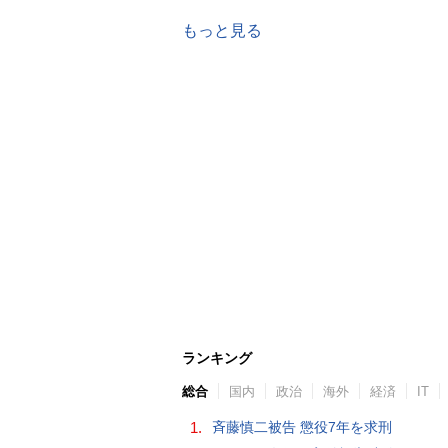
もっと見る
ランキング
総合
国内
政治
海外
経済
IT
1.
斉藤慎二被告 懲役7年を求刑