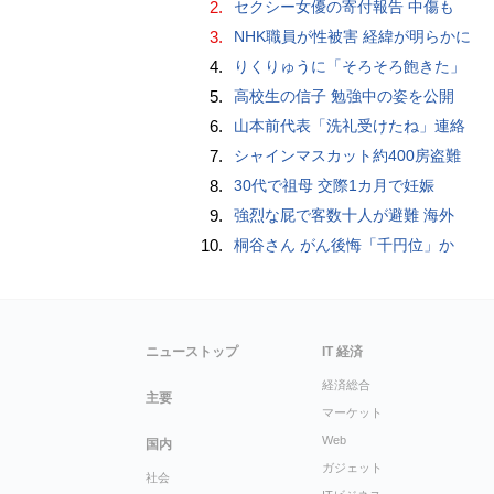
2.
セクシー女優の寄付報告 中傷も
3.
NHK職員が性被害 経緯が明らかに
4.
りくりゅうに「そろそろ飽きた」
5.
高校生の信子 勉強中の姿を公開
6.
山本前代表「洗礼受けたね」連絡
7.
シャインマスカット約400房盗難
8.
30代で祖母 交際1カ月で妊娠
9.
強烈な屁で客数十人が避難 海外
10.
桐谷さん がん後悔「千円位」か
ニューストップ
IT 経済
経済総合
主要
マーケット
Web
国内
ガジェット
社会