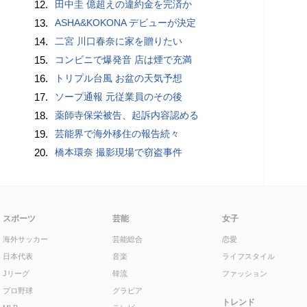
12.
田中圭 億超えの違約金を完済か
13.
ASHA&KOKONA デビューが決定
14.
二宮 川口春奈に家を贈りたい
15.
コンビニで爆発音 店は煙で充満
16.
トリプル台風 お盆の天気予想
17.
ソープ通報 元従業員のその後
18.
薬師寺保栄被告、起訴内容認める
19.
芸能界で海外移住の報告続々
20.
橋本環奈 撮影現場で窃盗事件
スポーツ
芸能
女子
海外サッカー
芸能総合
恋愛
日本代表
音楽
ライフスタイル
Jリーグ
韓流
ファッション
プロ野球
グラビア
トレンド