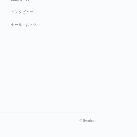
インタビュー
セール・おトク
©
livedoor