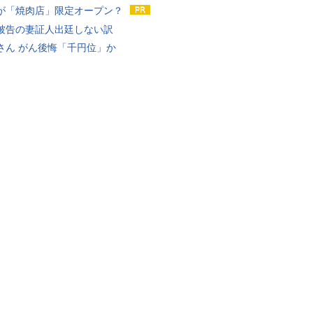
が「焼肉店」限定オープン？
被告の妻証人出廷しない訳
さん がん後悔「千円位」か