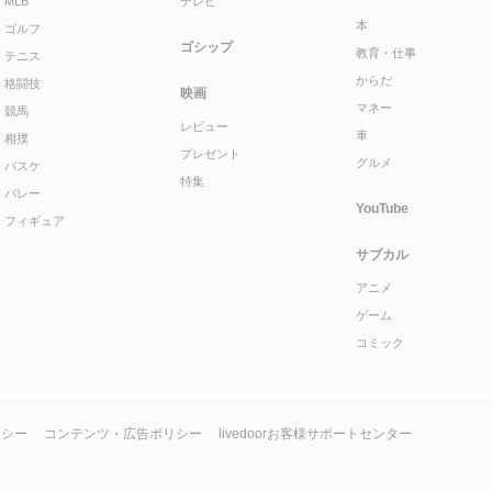
MLB
テレビ
本
ゴルフ
ゴシップ
教育・仕事
テニス
からだ
格闘技
映画
マネー
競馬
レビュー
車
相撲
プレゼント
グルメ
バスケ
特集
バレー
YouTube
フィギュア
サブカル
アニメ
ゲーム
コミック
リシー
コンテンツ・広告ポリシー
livedoorお客様サポートセンター