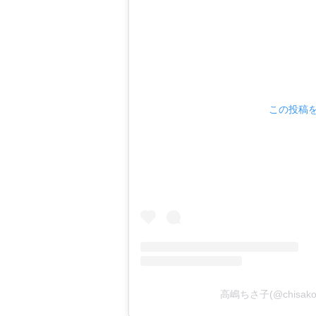
この投稿をI
高嶋ちさ子(@chisak