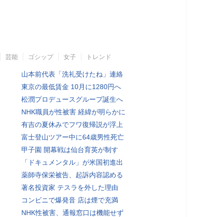
芸能
ゴシップ
女子
トレンド
山本前代表「洗礼受けたね」連絡
東京の最低賃金 10月に1280円へ
松潤プロデュースグループ誕生へ
NHK職員が性被害 経緯が明らかに
有吉の夏休みでフワ復帰説が浮上
富士登山ツアー中に64歳男性死亡
甲子園 開幕戦は仙台育英が制す
「ドキュメンタル」が米国初進出
薬師寺保栄被告、起訴内容認める
著名投資家 テスラを外した理由
コンビニで爆発音 店は煙で充満
NHK性被害、通報窓口は機能せず