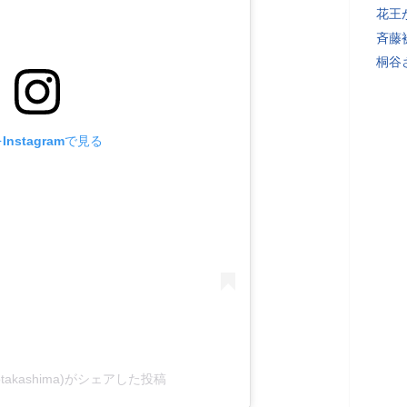
花王
斉藤
桐谷
nstagramで見る
otakashima)がシェアした投稿