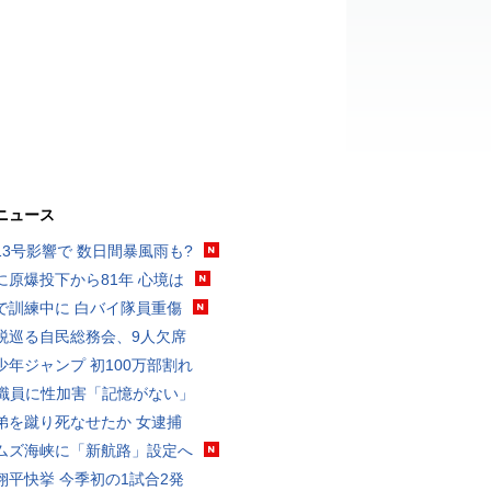
ニュース
13号影響で 数日間暴風雨も?
に原爆投下から81年 心境は
で訓練中に 白バイ隊員重傷
税巡る自民総務会、9人欠席
少年ジャンプ 初100万部割れ
K職員に性加害「記憶がない」
弟を蹴り死なせたか 女逮捕
ムズ海峡に「新航路」設定へ
翔平快挙 今季初の1試合2発