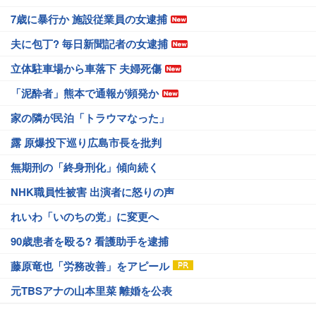
7歳に暴行か 施設従業員の女逮捕
夫に包丁? 毎日新聞記者の女逮捕
立体駐車場から車落下 夫婦死傷
「泥酔者」熊本で通報が頻発か
家の隣が民泊「トラウマなった」
露 原爆投下巡り広島市長を批判
無期刑の「終身刑化」傾向続く
NHK職員性被害 出演者に怒りの声
れいわ「いのちの党」に変更へ
90歳患者を殴る? 看護助手を逮捕
藤原竜也「労務改善」をアピール
元TBSアナの山本里菜 離婚を公表