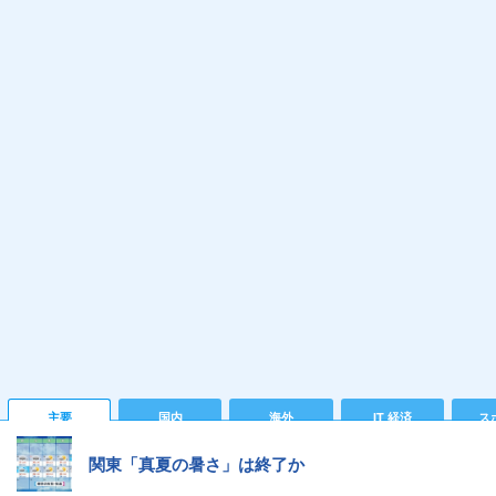
主要
国内
海外
IT 経済
ス
関東「真夏の暑さ」は終了か