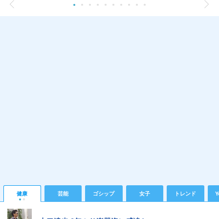
健康
芸能
ゴシップ
女子
トレンド
Y