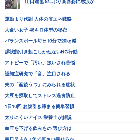
山口達也 8年ぶり楽器姿に感涙か
運動より代謝 人体の省エネ戦略
大食い女子 46キロ体型の秘密
バランスボール毎日10分で20kg減
躁状態引き起こしかねないNG行動
アトピーで「汚い」扱いされ苦悩
認知症研究で「音」注目される
夫の「産後うつ」にみられる症状
大豆を摂取してストレス過食防止
1日10回 お腹引き締まる簡単習慣
太りにくいアイス 栄養士が解説
血圧を下げる飲みもの 選び方は
毎日早歩き 1年で何キロ痩せるか