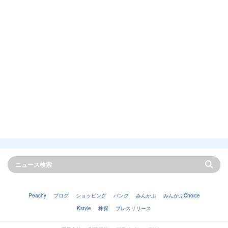
Peachy
ブログ
ショッピング
バンク
みんかぶ
みんかぶChoice
Kstyle
株探
プレスリリース