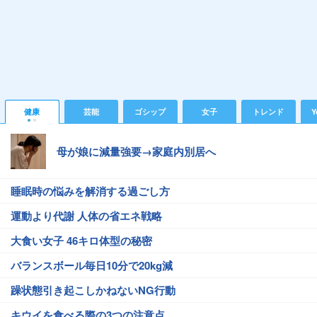
健康
芸能
ゴシップ
女子
トレンド
Y
母が娘に減量強要→家庭内別居へ
睡眠時の悩みを解消する過ごし方
運動より代謝 人体の省エネ戦略
大食い女子 46キロ体型の秘密
バランスボール毎日10分で20kg減
躁状態引き起こしかねないNG行動
キウイを食べる際の3つの注意点