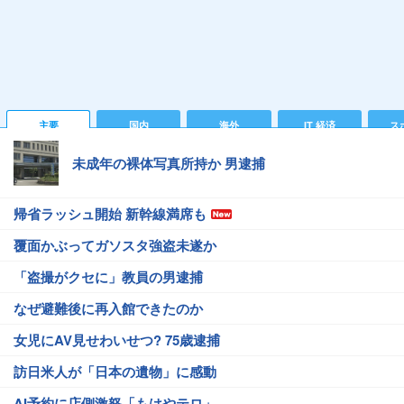
主要
国内
海外
IT 経済
ス
未成年の裸体写真所持か 男逮捕
帰省ラッシュ開始 新幹線満席も
覆面かぶってガソスタ強盗未遂か
「盗撮がクセに」教員の男逮捕
なぜ避難後に再入館できたのか
女児にAV見せわいせつ? 75歳逮捕
訪日米人が「日本の遺物」に感動
AI予約に店側激怒「もはやテロ」