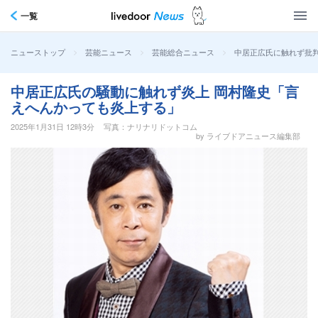
一覧
>
>
>
中居正広氏に触れず批
ニューストップ
芸能ニュース
芸能総合ニュース
中居正広氏の騒動に触れず炎上 岡村隆史「言
えへんかっても炎上する」
2025年1月31日 12時3分
写真：ナリナリドットコム
by ライブドアニュース編集部