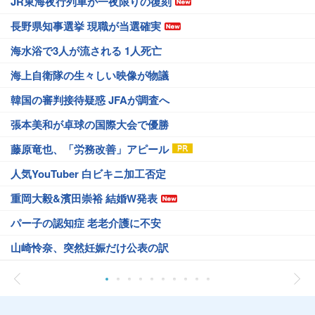
JR東海夜行列車が一夜限りの復刻
長野県知事選挙 現職が当選確実
海水浴で3人が流される 1人死亡
海上自衛隊の生々しい映像が物議
韓国の審判接待疑惑 JFAが調査へ
張本美和が卓球の国際大会で優勝
藤原竜也、「労務改善」アピール
人気YouTuber 白ビキニ加工否定
重岡大毅&濱田崇裕 結婚W発表
パー子の認知症 老老介護に不安
山崎怜奈、突然妊娠だけ公表の訳