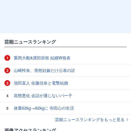
芸能ニュースランキング
重岡大毅&濱田崇裕 結婚W発表
1
山崎怜奈、突然妊娠だけ公表の訳
2
池田直人 佐藤佳奈と電撃結婚
3
容態悪化 会話が通じないパー子
4
体重62kg→82kgに 寺田心の生活
5
芸能ニュースランキングをもっと見る
画像アクセスランキング