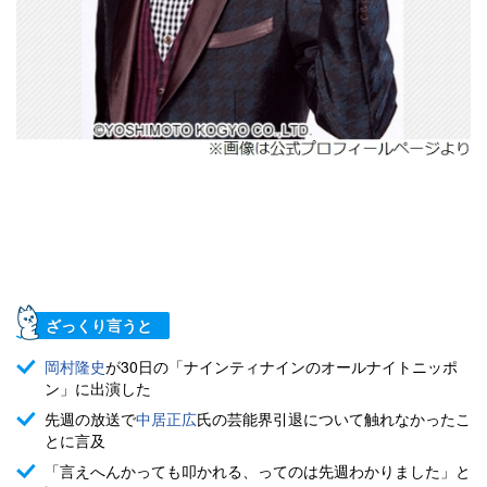
ざっくり言うと
岡村隆史
が30日の「ナインティナインのオールナイトニッポ
ン」に出演した
先週の放送で
中居正広
氏の芸能界引退について触れなかったこ
とに言及
「言えへんかっても叩かれる、ってのは先週わかりました」と