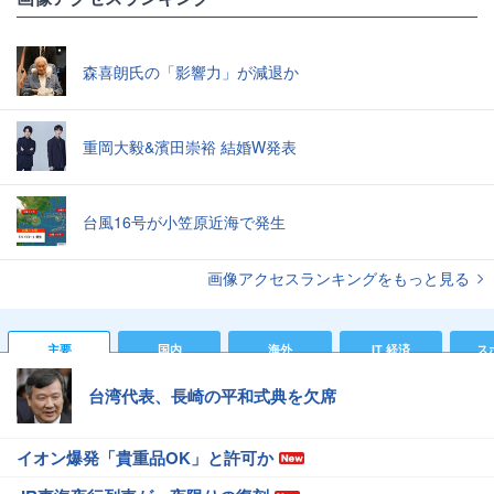
森喜朗氏の「影響力」が減退か
重岡大毅&濱田崇裕 結婚W発表
台風16号が小笠原近海で発生
画像アクセスランキングをもっと見る
主要
国内
海外
IT 経済
ス
台湾代表、長崎の平和式典を欠席
イオン爆発「貴重品OK」と許可か