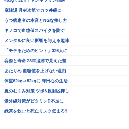
麻辣湯 具材次第でカツ丼級に
うつ病患者の本音とNGな接し方
キノコで血糖値スパイクを防ぐ
メンタルに良い影響を与える趣味
「モテるためのヒント」326人に
容姿と寿命 28年追跡で見えた差
あたりめ 血糖値を上げない理由
体重62kg→82kgに 寺田心の生活
夏のむくみ対策 ツボ&反射区押し
紫外線対策がビタミンD不足に
緑茶を飲むと死亡リスク低まる?