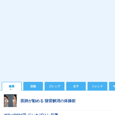
健康
芸能
ゴシップ
女子
トレンド
Y
医師が勧める 猫背解消の体操術
465gで321円 ドンキプリン品薄