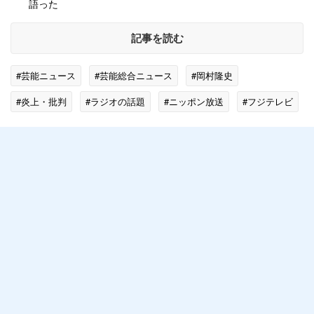
語った
記事を読む
#芸能ニュース
#芸能総合ニュース
#岡村隆史
#炎上・批判
#ラジオの話題
#ニッポン放送
#フジテレビ
#中居正広