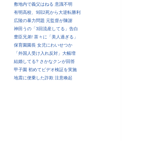
敷地内で義父はねる 意識不明
有明高校、9回2死から大逆転勝利
広陵の暴力問題 元監督が陳謝
神田うの「3回流産してる」告白
豊臣兄弟! 茶々に「美人過ぎる」
保育園園長 女児にわいせつか
「外国人受け入れ反対」大幅増
結婚してる? さかなクンが回答
甲子園 初めてビデオ検証を実施
地震に便乗した詐欺 注意喚起