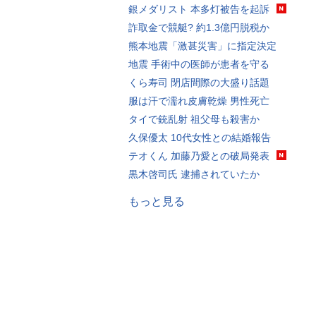
銀メダリスト 本多灯被告を起訴
詐取金で競艇? 約1.3億円脱税か
熊本地震「激甚災害」に指定決定
地震 手術中の医師が患者を守る
くら寿司 閉店間際の大盛り話題
服は汗で濡れ皮膚乾燥 男性死亡
タイで銃乱射 祖父母も殺害か
久保優太 10代女性との結婚報告
テオくん 加藤乃愛との破局発表
黒木啓司氏 逮捕されていたか
もっと見る