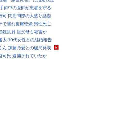
 手術中の医師が患者を守る
寿司 閉店間際の大盛り話題
汗で濡れ皮膚乾燥 男性死亡
で銃乱射 祖父母も殺害か
優太 10代女性との結婚報告
くん 加藤乃愛との破局発表
啓司氏 逮捕されていたか