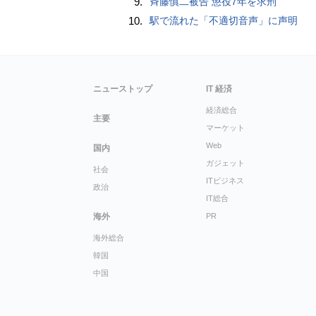
9.
斉藤慎二被告 懲役7年を求刑
10.
駅で流れた「不適切音声」に声明
ニューストップ
IT 経済
経済総合
主要
マーケット
Web
国内
ガジェット
社会
ITビジネス
政治
IT総合
海外
PR
海外総合
韓国
中国