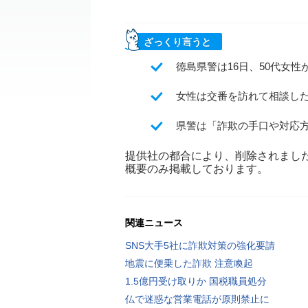
ざっくり言うと
徳島県警は16日、50代女
女性は交番を訪れて相談し
県警は「詐欺の手口や対応
提供社の都合により、削除されまし
概要のみ掲載しております。
関連ニュース
SNS大手5社に詐欺対策の強化要請
地震に便乗した詐欺 注意喚起
1.5億円受け取りか 国税職員処分
仏で迷惑な営業電話が原則禁止に