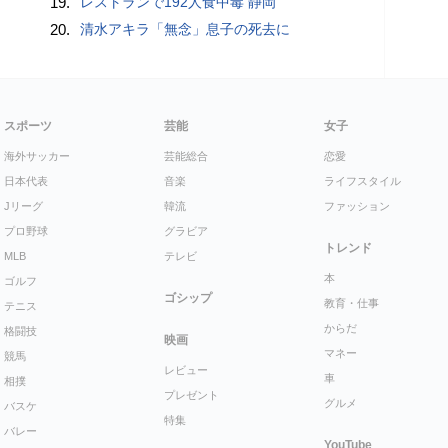
19.
レストランで192人食中毒 静岡
20.
清水アキラ「無念」息子の死去に
スポーツ
芸能
女子
海外サッカー
芸能総合
恋愛
日本代表
音楽
ライフスタイル
Jリーグ
韓流
ファッション
プロ野球
グラビア
トレンド
MLB
テレビ
本
ゴルフ
ゴシップ
教育・仕事
テニス
からだ
格闘技
映画
マネー
競馬
レビュー
車
相撲
プレゼント
グルメ
バスケ
特集
バレー
YouTube