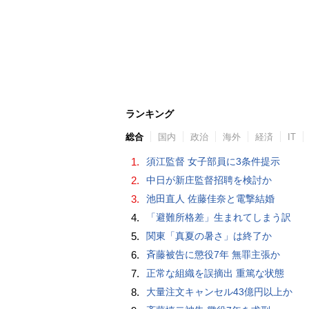
ランキング
総合
国内
政治
海外
経済
IT
1.
須江監督 女子部員に3条件提示
2.
中日が新庄監督招聘を検討か
3.
池田直人 佐藤佳奈と電撃結婚
4.
「避難所格差」生まれてしまう訳
5.
関東「真夏の暑さ」は終了か
6.
斉藤被告に懲役7年 無罪主張か
7.
正常な組織を誤摘出 重篤な状態
8.
大量注文キャンセル43億円以上か