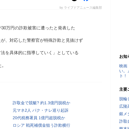
by ライブドアニュース編集部
性が30万円の詐欺被害に遭ったと発表した
たが、対応した警察官が特殊詐欺と見抜けず
方法を具体的に指導していく」としている
お知
た。
映画
い。
ト！
主要
脱輪
詐取金で競艇? 約1.3億円脱税か
広陵
元マネ2人 パク・ナレ巡り起訴
銀メ
20代税務署員 1億円超脱税か
詐取
ロシア 戦死補償金狙う詐欺横行
熊本