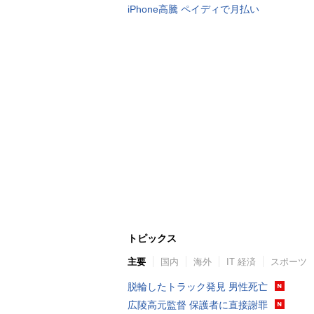
iPhone高騰 ペイディで月払い
トピックス
主要
国内
海外
IT 経済
スポーツ
脱輪したトラック発見 男性死亡
広陵高元監督 保護者に直接謝罪