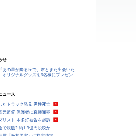
らせ
『あの星が降る丘で、君とまた出会いた
』オリジナルグッズを3名様にプレゼン
ニュース
したトラック発見 男性死亡
高元監督 保護者に直接謝罪
ダリスト 本多灯被告を起訴
金で競艇? 約1.3億円脱税か
地震「激甚災害」に指定決定