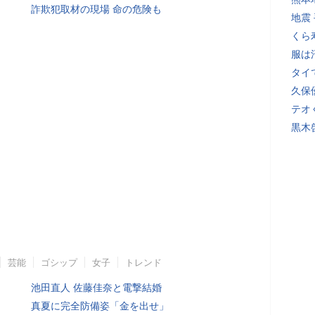
詐欺犯取材の現場 命の危険も
地震
くら
服は
タイ
久保
テオ
黒木
芸能
ゴシップ
女子
トレンド
池田直人 佐藤佳奈と電撃結婚
真夏に完全防備姿「金を出せ」