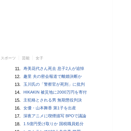
スポーツ
芸能
女子
11.
寿美花代さん死去 息子2人が追悼
12.
趣里 夫の密会報道で離婚決断か
13.
玉川氏の「警察官が死刑」に批判
14.
HIKAKIN 被災地に2000万円を寄付
15.
主犯格とされる男 無期懲役判決
16.
女優・山本舞香 第1子を出産
17.
深夜アニメに喫煙描写 BPOで議論
18.
1.5億円受け取りか 国税職員処分