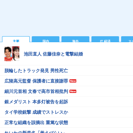
主要
国内
海外
IT 経済
ス
池田直人 佐藤佳奈と電撃結婚
脱輪したトラック発見 男性死亡
広陵高元監督 保護者に直接謝罪
細川元首相 文春で高市首相批判
銀メダリスト 本多灯被告を起訴
タイ学校銃撃 成績でストレスか
正常な組織を誤摘出 重篤な状態
れいわの新党名「覚えづらい」