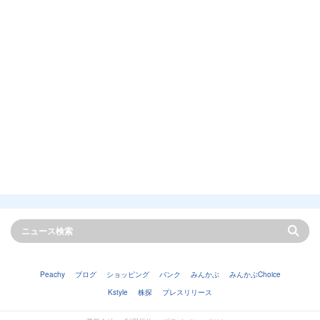
Peachy
ブログ
ショッピング
バンク
みんかぶ
みんかぶChoice
Kstyle
株探
プレスリリース