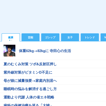
健康
芸能
ゴシップ
女子
トレンド
Y
体重62kg→82kgに 寺田心の生活
夏のむくみ対策 ツボ&反射区押し
紫外線対策がビタミンD不足に
母が娘に減量強要→家庭内別居へ
睡眠時の悩みを解消する過ごし方
運動より代謝 人体の省エネ戦略
歯科の保健治療を巡る「大嘘」