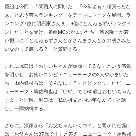
番組は今回、「関西人に聞いた！『今年よぉ～頑張ったな
ぁ』と思う芸人ランキング」をテーマにトークを展開。ラ
ンキング7位に明石家さんま、9位にとんねるずがランクイ
ンしたことを受け、番組MCのかまいたち・濱家隆一が若
い堀口に「とんねるずさんとかさんまさんとかの凄さみた
いなのって感じる？」と質問する。
これに堀口は「おじいちゃんが頑張ってるな」という感覚
を明かし、お笑いコンビ・ニューヨークの2人やかまいた
ち・山内健司らは「そんなに！？」とビックリ。ただ、ニ
ューヨーク・嶋佐和也は「いや、でも60歳はおじいちゃん
すよ」と理解、堀口は「私の祖父と同い年なんで」と話
し、一同納得する。
さらに、濱家から「お父ちゃんいくつ？」と聞かれた堀口
は「お父さんは37歳です」と答え、ニューヨーク・屋敷裕