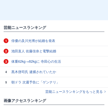
芸能ニュースランキング
俳優の及川光博が結婚を発表
1
池田直人 佐藤佳奈と電撃結婚
2
体重62kg→82kgに 寺田心の生活
3
黒木啓司氏 逮捕されていたか
4
朝ドラ 次週予告に「ゲンナリ」
5
芸能ニュースランキングをもっと見る
画像アクセスランキング