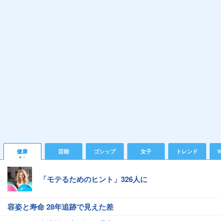
健康
芸能
ゴシップ
女子
トレンド
Y
「モテるためのヒント」326人に
容姿と寿命 28年追跡で見えた差