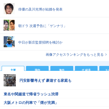
俳優の及川光博が結婚を発表
朝ドラ 次週予告に「ゲンナリ」
中日が新庄監督招聘を検討か
画像アクセスランキングをもっと見る
主要
国内
海外
IT 経済
ス
円安影響考えず 豪遊する家庭も
東名や関越道で帰省ラッシュ渋滞
大阪メトロの列車で「煙が充満」