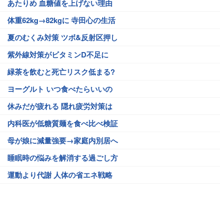
あたりめ 血糖値を上げない理由
体重62kg→82kgに 寺田心の生活
夏のむくみ対策 ツボ&反射区押し
紫外線対策がビタミンD不足に
緑茶を飲むと死亡リスク低まる?
ヨーグルト いつ食べたらいいの
休みだが疲れる 隠れ疲労対策は
内科医が低糖質麺を食べ比べ検証
母が娘に減量強要→家庭内別居へ
睡眠時の悩みを解消する過ごし方
運動より代謝 人体の省エネ戦略