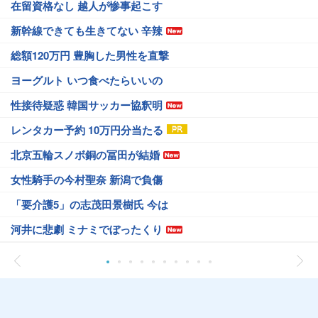
在留資格なし 越人が惨事起こす
新幹線できても生きてない 辛辣
総額120万円 豊胸した男性を直撃
ヨーグルト いつ食べたらいいの
性接待疑惑 韓国サッカー協釈明
レンタカー予約 10万円分当たる
北京五輪スノボ銅の冨田が結婚
女性騎手の今村聖奈 新潟で負傷
「要介護5」の志茂田景樹氏 今は
河井に悲劇 ミナミでぼったくり