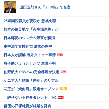
山田五郎さん「アド街」で名言
25歳国税職員が脱税か 懲戒免職
熊本の被災地で「火事場泥棒」か
日本郵便のシステム障害が解消
車中泊で女性死亡 遺族の胸中
日本人が誤解 海外タトゥー事情
息子助けようとした父 意識不明
佐野航大 PSVへの完全移籍が決定
ケニア人と結婚「差別」のリアル
花王が「焼肉店」限定オープン？
「許せない不祥事タレント」1位
俳優の戸塚純貴が結婚を発表