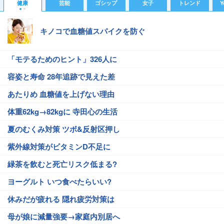
健康
芸能
ゴシップ
女子
トレンド
Y
キノコで血糖値スパイクを防ぐ
「モテるためのヒント」326人に
容姿と寿命 28年追跡で見えた差
あたりめ 血糖値を上げない理由
体重62kg→82kgに 寺田心の生活
夏のむくみ対策 ツボ&反射区押し
紫外線対策がビタミンD不足に
緑茶を飲むと死亡リスク低まる?
ヨーグルト いつ食べたらいい?
休みだが疲れる 隠れ疲労対策は
母が娘に減量強要→家庭内別居へ