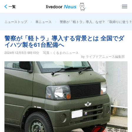
一覧
>
>
警察が「軽トラ」導入、なぜ？ 「取締りに使う
ニューストップ
車ニュース
警察が「軽トラ」導入する背景とは 全国でダ
イハツ製を61台配備へ
2024年12月5日 9時10分
写真：くるまのニュース
by ライブドアニュース編集部