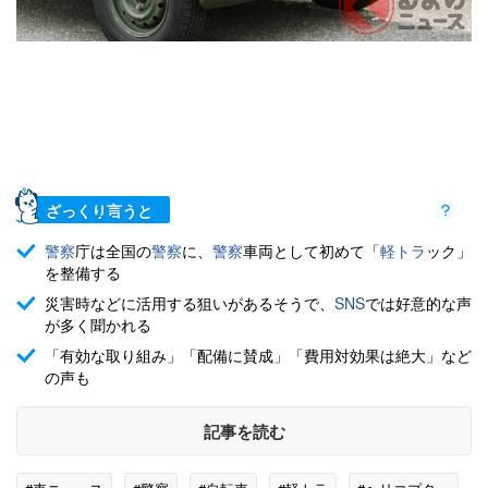
ざっくり言うと
警察
庁は全国の
警察
に、
警察
車両として初めて「
軽トラ
ック」
を整備する
災害時などに活用する狙いがあるそうで、
SNS
では好意的な声
が多く聞かれる
「有効な取り組み」「配備に賛成」「費用対効果は絶大」など
の声も
記事を読む