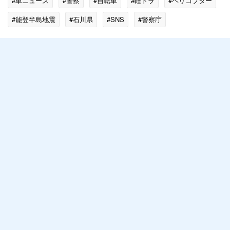
#車ニュース
#警察
#自転車
#軽トラ
#ヘリコプター
#能登半島地震
#石川県
#SNS
#警察庁