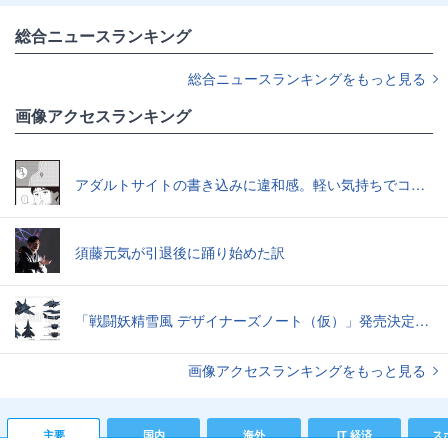
総合ニュースランキング
総合ニュースランキングをもっと見る
画像アクセスランキング
アダルトサイトの書き込みに違和感。軽い気持ちでコメントしてみると…／近畿地方のある場所について（1）
須藤元気が引退後に踊り始めた訳
「戦闘妖精雪風 デザイナーズノート（仮）」発売決定スーパーシルフやメイヴといった名機たちの“線”の妙味
画像アクセスランキングをもっと見る
主要
国内
海外
IT 経済
ス