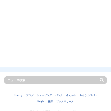
Peachy
ブログ
ショッピング
バンク
みんかぶ
みんかぶChoice
Kstyle
株探
プレスリリース