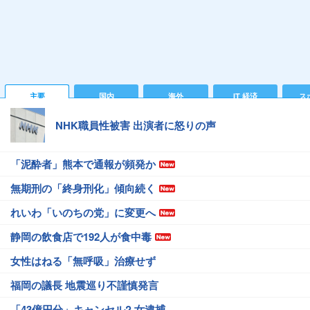
主要
国内
海外
IT 経済
ス
NHK職員性被害 出演者に怒りの声
「泥酔者」熊本で通報が頻発か
無期刑の「終身刑化」傾向続く
れいわ「いのちの党」に変更へ
静岡の飲食店で192人が食中毒
女性はねる「無呼吸」治療せず
福岡の議長 地震巡り不謹慎発言
「43億円分」キャンセル? 女逮捕