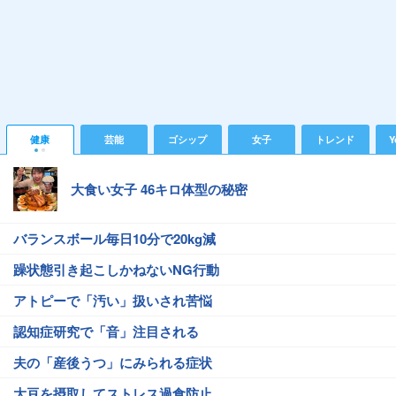
健康
芸能
ゴシップ
女子
トレンド
Y
大食い女子 46キロ体型の秘密
バランスボール毎日10分で20kg減
躁状態引き起こしかねないNG行動
アトピーで「汚い」扱いされ苦悩
認知症研究で「音」注目される
夫の「産後うつ」にみられる症状
大豆を摂取してストレス過食防止