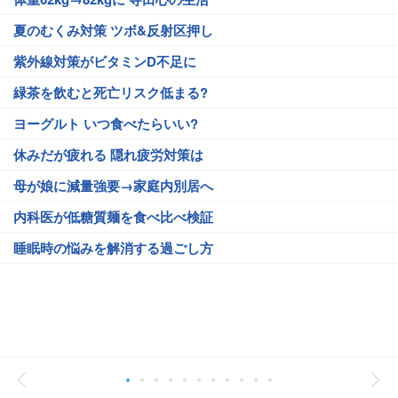
夏のむくみ対策 ツボ&反射区押し
紫外線対策がビタミンD不足に
緑茶を飲むと死亡リスク低まる?
ヨーグルト いつ食べたらいい?
休みだが疲れる 隠れ疲労対策は
母が娘に減量強要→家庭内別居へ
内科医が低糖質麺を食べ比べ検証
睡眠時の悩みを解消する過ごし方