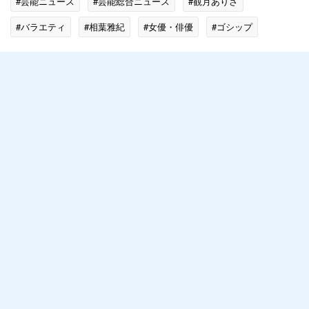
#芸能ニュース
#芸能総合ニュース
#観月ありさ
#バラエティ
#相葉雅紀
#女優・俳優
#ゴシップ