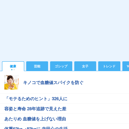
健康
芸能
ゴシップ
女子
トレンド
Y
キノコで血糖値スパイクを防ぐ
「モテるためのヒント」326人に
容姿と寿命 28年追跡で見えた差
あたりめ 血糖値を上げない理由
体重62kg→82kgに 寺田心の生活