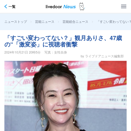
一覧
>
>
>
「すごい変わってない？
ニューストップ
芸能ニュース
芸能総合ニュース
「すごい変わってない？」観月ありさ、47歳
の“「激変姿」に視聴者衝撃
2024年10月21日 20時5分
写真：女性自身
by ライブドアニュース編集部