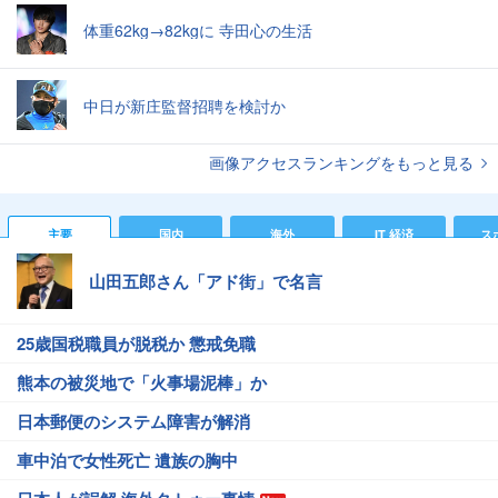
体重62kg→82kgに 寺田心の生活
中日が新庄監督招聘を検討か
画像アクセスランキングをもっと見る
主要
国内
海外
IT 経済
ス
山田五郎さん「アド街」で名言
25歳国税職員が脱税か 懲戒免職
熊本の被災地で「火事場泥棒」か
日本郵便のシステム障害が解消
車中泊で女性死亡 遺族の胸中