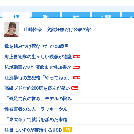
主要
国内
海外
IT 経済
ス
山崎怜奈、突然妊娠だけ公表の訳
母を踏みつけ死なせたか 58歳男
海上自衛隊の生々しい映像が物議
児ポ動画770本 酒飲ませ性加害か
江別暴行の主犯格「やってねぇ」
高級ブドウ約200房を盗んだ疑い
「義足で夜の営み」モデルの悩み
性被害者の友人「ラッキーやん」
「東大卒」で就活を舐めた末路
注目 古いPCが復活するUSB