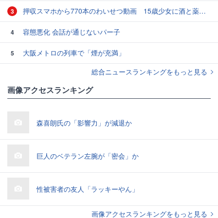
押収スマホから770本のわいせつ動画 15歳少女に酒と薬飲ませ性的暴行か 54歳男を再逮捕 「薬もありますよ」とSNSで誘い出し
3
容態悪化 会話が通じないパー子
4
大阪メトロの列車で「煙が充満」
5
総合ニュースランキングをもっと見る
画像アクセスランキング
森喜朗氏の「影響力」が減退か
巨人のベテラン左腕が「密会」か
性被害者の友人「ラッキーやん」
画像アクセスランキングをもっと見る