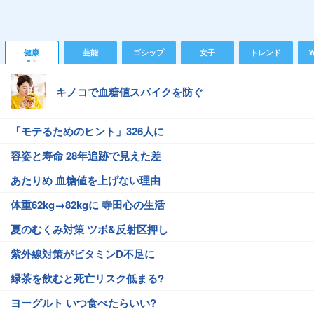
健康
芸能
ゴシップ
女子
トレンド
Y
キノコで血糖値スパイクを防ぐ
「モテるためのヒント」326人に
容姿と寿命 28年追跡で見えた差
あたりめ 血糖値を上げない理由
体重62kg→82kgに 寺田心の生活
夏のむくみ対策 ツボ&反射区押し
紫外線対策がビタミンD不足に
緑茶を飲むと死亡リスク低まる?
ヨーグルト いつ食べたらいい?