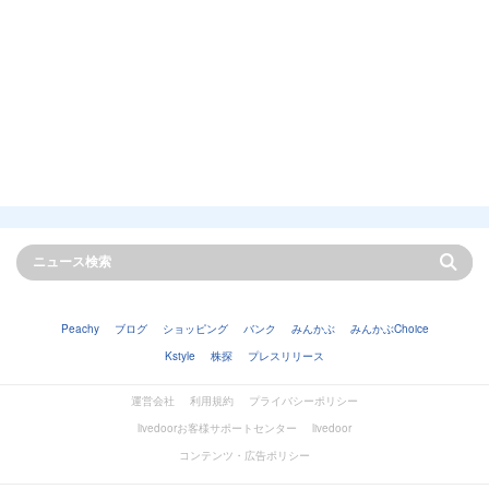
Peachy
ブログ
ショッピング
バンク
みんかぶ
みんかぶChoice
Kstyle
株探
プレスリリース
運営会社
利用規約
プライバシーポリシー
livedoorお客様サポートセンター
livedoor
コンテンツ・広告ポリシー