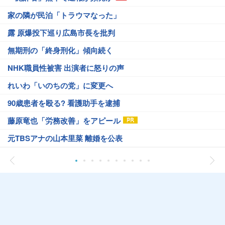
家の隣が民泊「トラウマなった」
露 原爆投下巡り広島市長を批判
無期刑の「終身刑化」傾向続く
NHK職員性被害 出演者に怒りの声
れいわ「いのちの党」に変更へ
90歳患者を殴る? 看護助手を逮捕
藤原竜也「労務改善」をアピール
元TBSアナの山本里菜 離婚を公表