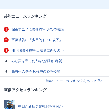
芸能ニュースランキング
深夜アニメに喫煙描写 BPOで議論
1
斉藤被告に「多目的トイレ以下」
2
NHK職員性被害 出演者に怒りの声
3
みな実を守った? 粋な行動に称賛
4
高校生の信子 勉強中の姿を公開
5
芸能ニュースランキングをもっと見る
画像アクセスランキング
中日が新庄監督招聘を検討か