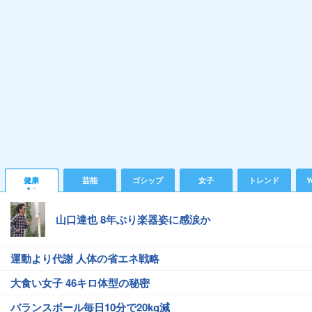
健康
芸能
ゴシップ
女子
トレンド
Y
山口達也 8年ぶり楽器姿に感涙か
運動より代謝 人体の省エネ戦略
大食い女子 46キロ体型の秘密
バランスボール毎日10分で20kg減