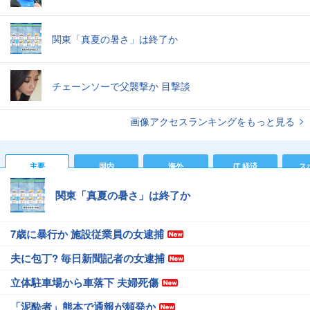
関東「真夏の暑さ」は終了か
チェーンソーで父襲撃か 目撃談
画像アクセスランキングをもっと見る
主要
国内
海外
IT 経済
ス
関東「真夏の暑さ」は終了か
7歳に暴行か 施設従業員の女逮捕
夫に包丁? 毎日新聞記者の女逮捕
立体駐車場から車落下 夫婦死傷
「泥酔者」熊本で通報が頻発か