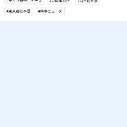
#ライフ総合ニュース
#公職選挙法
#期日前投票
#東京都知事選
#時事ニュース