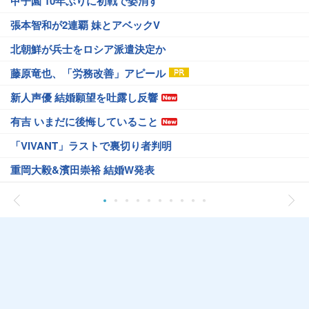
甲子園 10年ぶりに初戦で姿消す
張本智和が2連覇 妹とアベックV
北朝鮮が兵士をロシア派遣決定か
藤原竜也、「労務改善」アピール
新人声優 結婚願望を吐露し反響
有吉 いまだに後悔していること
「VIVANT」ラストで裏切り者判明
重岡大毅&濱田崇裕 結婚W発表