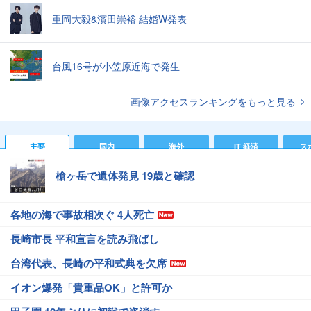
重岡大毅&濱田崇裕 結婚W発表
台風16号が小笠原近海で発生
画像アクセスランキングをもっと見る
主要
国内
海外
IT 経済
ス
槍ヶ岳で遺体発見 19歳と確認
各地の海で事故相次ぐ 4人死亡
長崎市長 平和宣言を読み飛ばし
台湾代表、長崎の平和式典を欠席
イオン爆発「貴重品OK」と許可か