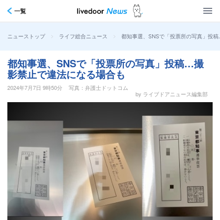
一覧
>
>
都知事選、SNSで「投票所の写真」投
ニューストップ
ライフ総合ニュース
都知事選、SNSで「投票所の写真」投稿…撮
影禁止で違法になる場合も
2024年7月7日 9時50分
写真：弁護士ドットコム
by ライブドアニュース編集部