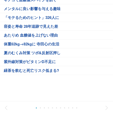
メンタルに良い影響を与える趣味
「モテるためのヒント」326人に
容姿と寿命 28年追跡で見えた差
あたりめ 血糖値を上げない理由
体重62kg→82kgに 寺田心の生活
夏のむくみ対策 ツボ&反射区押し
紫外線対策がビタミンD不足に
緑茶を飲むと死亡リスク低まる?