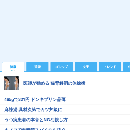
健康
芸能
ゴシップ
女子
トレンド
Y
医師が勧める 猫背解消の体操術
465gで321円 ドンキプリン品薄
麻辣湯 具材次第でカツ丼級に
うつ病患者の本音とNGな接し方
キノコで血糖値スパイクを防ぐ