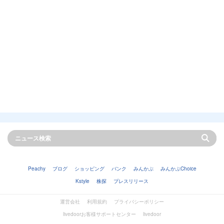
Peachy
ブログ
ショッピング
バンク
みんかぶ
みんかぶChoice
Kstyle
株探
プレスリリース
運営会社
利用規約
プライバシーポリシー
livedoorお客様サポートセンター
livedoor