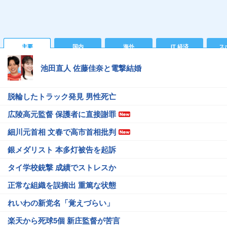
主要
国内
海外
IT 経済
ス
池田直人 佐藤佳奈と電撃結婚
脱輪したトラック発見 男性死亡
広陵高元監督 保護者に直接謝罪
細川元首相 文春で高市首相批判
銀メダリスト 本多灯被告を起訴
タイ学校銃撃 成績でストレスか
正常な組織を誤摘出 重篤な状態
れいわの新党名「覚えづらい」
楽天から死球5個 新庄監督が苦言