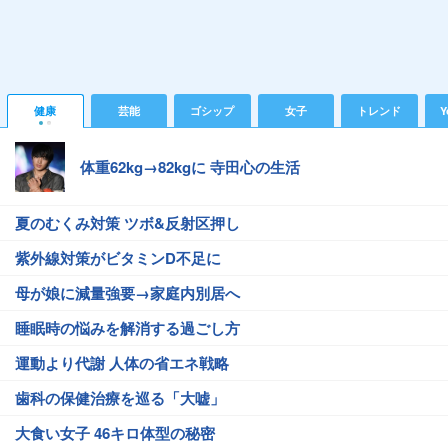
健康
芸能
ゴシップ
女子
トレンド
Y
体重62kg→82kgに 寺田心の生活
夏のむくみ対策 ツボ&反射区押し
紫外線対策がビタミンD不足に
母が娘に減量強要→家庭内別居へ
睡眠時の悩みを解消する過ごし方
運動より代謝 人体の省エネ戦略
歯科の保健治療を巡る「大嘘」
大食い女子 46キロ体型の秘密