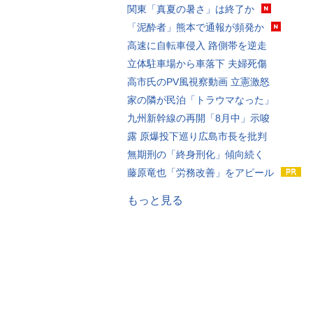
関東「真夏の暑さ」は終了か
「泥酔者」熊本で通報が頻発か
高速に自転車侵入 路側帯を逆走
立体駐車場から車落下 夫婦死傷
高市氏のPV風視察動画 立憲激怒
家の隣が民泊「トラウマなった」
九州新幹線の再開「8月中」示唆
露 原爆投下巡り広島市長を批判
無期刑の「終身刑化」傾向続く
藤原竜也「労務改善」をアピール
もっと見る