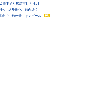
原爆投下巡り広島市長を批判
刑の「終身刑化」傾向続く
竜也「労務改善」をアピール