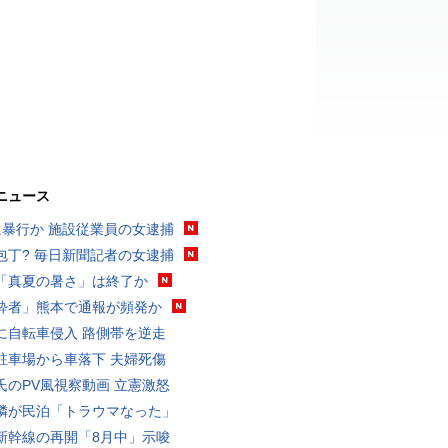
ニュース
に暴行か 施設従業員の女逮捕
包丁? 毎日新聞記者の女逮捕
「真夏の暑さ」は終了か
酔者」熊本で通報が頻発か
に自転車侵入 路側帯を逆走
駐車場から車落下 夫婦死傷
氏のPV風視察動画 立憲激怒
隣が民泊「トラウマなった」
新幹線の再開「8月中」示唆