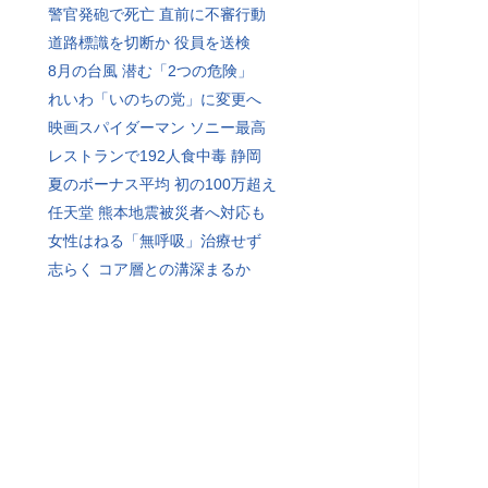
警官発砲で死亡 直前に不審行動
道路標識を切断か 役員を送検
8月の台風 潜む「2つの危険」
れいわ「いのちの党」に変更へ
映画スパイダーマン ソニー最高
レストランで192人食中毒 静岡
夏のボーナス平均 初の100万超え
任天堂 熊本地震被災者へ対応も
女性はねる「無呼吸」治療せず
志らく コア層との溝深まるか