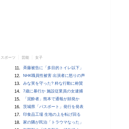
スポーツ
芸能
女子
11.
斉藤被告に「多目的トイレ以下」
12.
NHK職員性被害 出演者に怒りの声
13.
みな実を守った? 粋な行動に称賛
14.
7歳に暴行か 施設従業員の女逮捕
15.
「泥酔者」熊本で通報が頻発か
16.
茨城県「パスポート」発行を発表
17.
印食品工場 生地の上を転げ回る
18.
家の隣が民泊「トラウマなった」