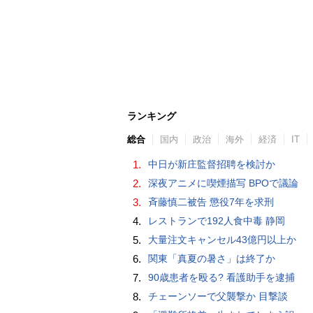
ランキング
総合
国内
政治
海外
経済
IT
1.
中日が新庄監督招聘を検討か
2.
深夜アニメに喫煙描写 BPOで議論
3.
斉藤慎二被告 懲役7年を求刑
4.
レストランで192人食中毒 静岡
5.
大量注文キャンセル43億円以上か
6.
関東「真夏の暑さ」は終了か
7.
90歳患者を殴る? 看護助手を逮捕
8.
チェーンソーで父襲撃か 目撃談