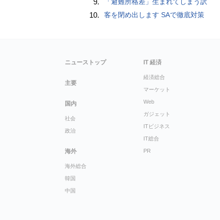
9.
「避難所格差」生まれてしまう訳
10.
客を閉め出します SAで徹底対策
ニューストップ
IT 経済
経済総合
主要
マーケット
Web
国内
ガジェット
社会
ITビジネス
政治
IT総合
海外
PR
海外総合
韓国
中国