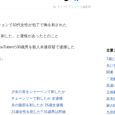
by ライブドアニュース編集部
ションで10代女性が包丁で胸を刺された
を刺した」と通報があったとのこと
uTuberの30歳男を殺人未遂容疑で逮捕した
主要
た。
7歳
夫に
関東
「泥
高速
少女の首をシャーペンで刺したか
立体
チェーンソーで刺したか 女逮捕
高市
夫の腹部を刺したか 25歳女逮捕
家の
21歳女性を刺した? 31歳男は黙秘
九州