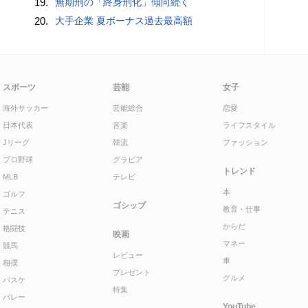
19.
無期刑の「終身刑化」傾向続く
20.
大手企業 夏ボーナス過去最高額
スポーツ
芸能
女子
海外サッカー
芸能総合
恋愛
日本代表
音楽
ライフスタイル
Jリーグ
韓流
ファッション
プロ野球
グラビア
トレンド
MLB
テレビ
本
ゴルフ
ゴシップ
教育・仕事
テニス
からだ
格闘技
映画
マネー
競馬
レビュー
車
相撲
プレゼント
グルメ
バスケ
特集
バレー
YouTube