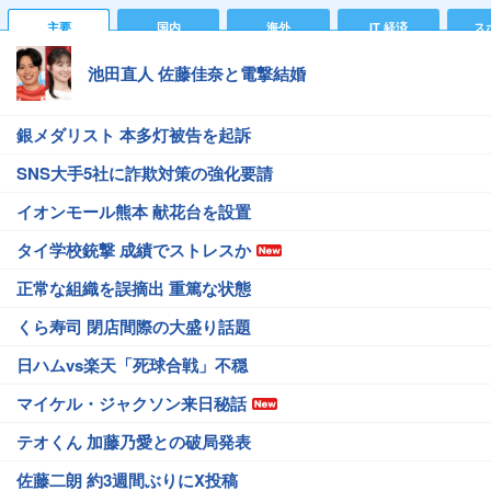
主要
国内
海外
IT 経済
ス
池田直人 佐藤佳奈と電撃結婚
銀メダリスト 本多灯被告を起訴
SNS大手5社に詐欺対策の強化要請
イオンモール熊本 献花台を設置
タイ学校銃撃 成績でストレスか
正常な組織を誤摘出 重篤な状態
くら寿司 閉店間際の大盛り話題
日ハムvs楽天「死球合戦」不穏
マイケル・ジャクソン来日秘話
テオくん 加藤乃愛との破局発表
佐藤二朗 約3週間ぶりにX投稿