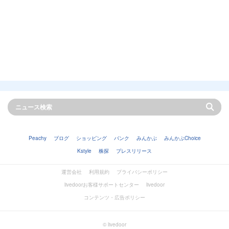
Peachy
ブログ
ショッピング
バンク
みんかぶ
みんかぶChoice
Kstyle
株探
プレスリリース
運営会社
利用規約
プライバシーポリシー
livedoorお客様サポートセンター
livedoor
コンテンツ・広告ポリシー
© livedoor