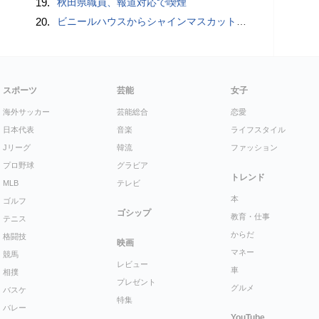
19.
秋田県職員、報道対応で喫煙
20.
ビニールハウスからシャインマスカット約200房を盗んだ疑い ネットで販売か 無職の男（42）逮捕 岡山県警
スポーツ
芸能
女子
海外サッカー
芸能総合
恋愛
日本代表
音楽
ライフスタイル
Jリーグ
韓流
ファッション
プロ野球
グラビア
トレンド
MLB
テレビ
本
ゴルフ
ゴシップ
教育・仕事
テニス
からだ
格闘技
映画
マネー
競馬
レビュー
車
相撲
プレゼント
グルメ
バスケ
特集
バレー
YouTube