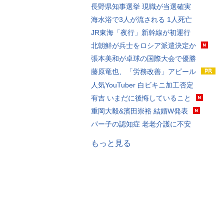
長野県知事選挙 現職が当選確実
海水浴で3人が流される 1人死亡
JR東海「夜行」新幹線が初運行
北朝鮮が兵士をロシア派遣決定か
張本美和が卓球の国際大会で優勝
藤原竜也、「労務改善」アピール
人気YouTuber 白ビキニ加工否定
有吉 いまだに後悔していること
重岡大毅&濱田崇裕 結婚W発表
パー子の認知症 老老介護に不安
もっと見る