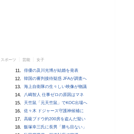
スポーツ
芸能
女子
11.
俳優の及川光博が結婚を発表
12.
韓国の審判接待疑惑 JFAが調査へ
13.
海上自衛隊の生々しい映像が物議
14.
八嶋智人 仕事ゼロの原因はマネ
15.
天竺鼠「元天竺鼠」でKOC出場へ
16.
佐々木 ドジャース守護神候補に
17.
高級ブドウ約200房を盗んだ疑い
18.
飯塚幸三氏に長男「勝ち目ない」