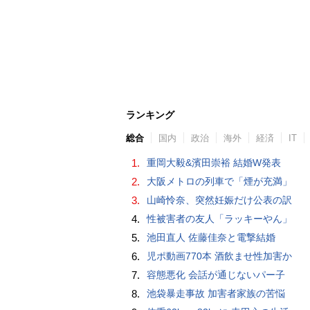
ランキング
総合
国内
政治
海外
経済
IT
1.
重岡大毅&濱田崇裕 結婚W発表
2.
大阪メトロの列車で「煙が充満」
3.
山崎怜奈、突然妊娠だけ公表の訳
4.
性被害者の友人「ラッキーやん」
5.
池田直人 佐藤佳奈と電撃結婚
6.
児ポ動画770本 酒飲ませ性加害か
7.
容態悪化 会話が通じないパー子
8.
池袋暴走事故 加害者家族の苦悩