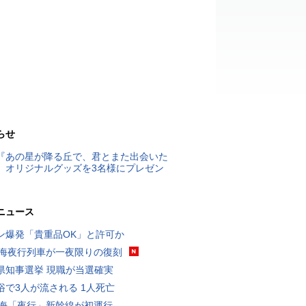
らせ
『あの星が降る丘で、君とまた出会いた
』オリジナルグッズを3名様にプレゼン
ニュース
ン爆発「貴重品OK」と許可か
東海夜行列車が一夜限りの復刻
県知事選挙 現職が当選確実
浴で3人が流される 1人死亡
東海「夜行」新幹線が初運行