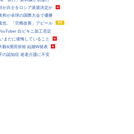
鮮が兵士をロシア派遣決定か
美和が卓球の国際大会で優勝
竜也、「労務改善」アピール
ouTuber 白ビキニ加工否定
 いまだに後悔していること
大毅&濱田崇裕 結婚W発表
子の認知症 老老介護に不安