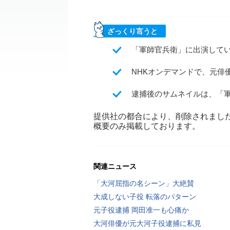
ざっくり言うと
「軍師官兵衛」に出演してい
NHKオンデマンドで、元俳
逮捕後のサムネイルは、「
提供社の都合により、削除されまし
概要のみ掲載しております。
関連ニュース
「大河屈指の名シーン」大絶賛
大成しない子役 転落のパターン
元子役逮捕 岡田准一も心痛か
大河俳優が元大河子役逮捕に私見