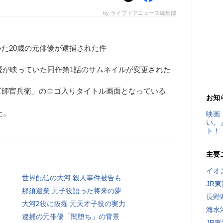
by ライブドアニュース編集部
た20歳の元俳優が逮捕された件
優が映っていた同作第1話のサムネイルが変更された
軍師官兵衛」のロゴ入りタイトル画面となっている
お知
た。
映画
い。
ト！
主要
イオ
世界配信の大河 殺人事件被告も
JR
那須遺棄 元子役語った将来の夢
長野
大河2役に抜擢 元天才子役の実力
海水
逮捕の元俳優「闇堕ち」の背景
JR