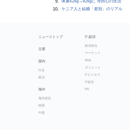
9.
体重62kg→82kgに 寺田心の生活
10.
ケニア人と結婚「差別」のリアル
ニューストップ
IT 経済
経済総合
主要
マーケット
Web
国内
ガジェット
社会
ITビジネス
政治
IT総合
海外
PR
海外総合
韓国
中国