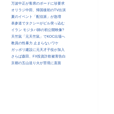
万波中正が客席のボードに珍要求
オリラジ中田、帰国後初のTV出演
夏のイベント「配信派」が急増
表参道でタクシーがビル突っ込む
イラン モジタバ師の初公開映像?
天竺鼠「元天竺鼠」でKOC出場へ
教員の性暴力 止まらないワケ
ガッポリ建設に元天才子役が加入
さらば森田、FX投資詐欺被害告白
京都の五山送り火が苦境に直面