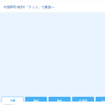
中国BYD 軽EV「ラッコ」で勝負へ
主要
国内
海外
IT 経済
ス