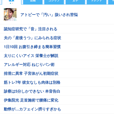
健康
芸能
ゴシップ
女子
トレンド
Y
アトピーで「汚い」扱いされ苦悩
認知症研究で「音」注目される
夫の「産後うつ」にみられる症状
1日10回 お腹引き締まる簡単習慣
太りにくいアイス 栄養士が解説
アレルギー対応 ねじりパン術
排泄に異常 子宮体がん初期症状
筋トレ7年 彼女なしも肉体は別格
診察は5分しかできない 本音告白
伊集院光 足首施術で腰痛に変化
動悸が…カフェイン摂りすぎかも