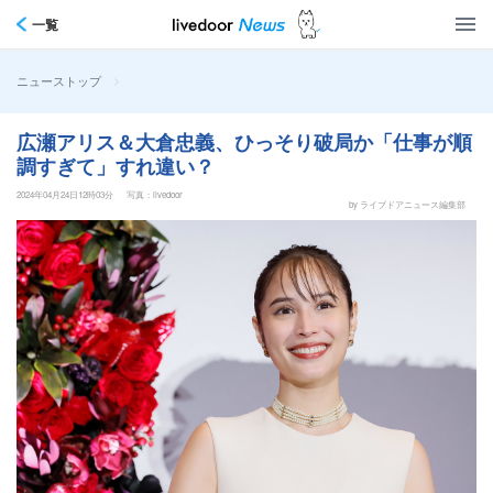
一覧
>
ニューストップ
広瀬アリス＆大倉忠義、ひっそり破局か「仕事が順
調すぎて」すれ違い？
2024年04月24日12時03分
写真：livedoor
by ライブドアニュース編集部