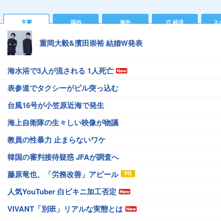
主要
国内
海外
IT 経済
ス
重岡大毅&濱田崇裕 結婚W発表
海水浴で3人が流される 1人死亡
表参道でタクシーがビル突っ込む
台風16号が小笠原近海で発生
海上自衛隊の生々しい映像が物議
教員の性暴力 止まらないワケ
韓国の審判接待疑惑 JFAが調査へ
藤原竜也、「労務改善」アピール
人気YouTuber 白ビキニ加工否定
VIVANT「別班」リアルな実態とは