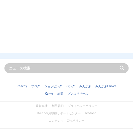
Peachy
ブログ
ショッピング
バンク
みんかぶ
みんかぶChoice
Kstyle
株探
プレスリリース
運営会社
利用規約
プライバシーポリシー
livedoorお客様サポートセンター
livedoor
コンテンツ・広告ポリシー