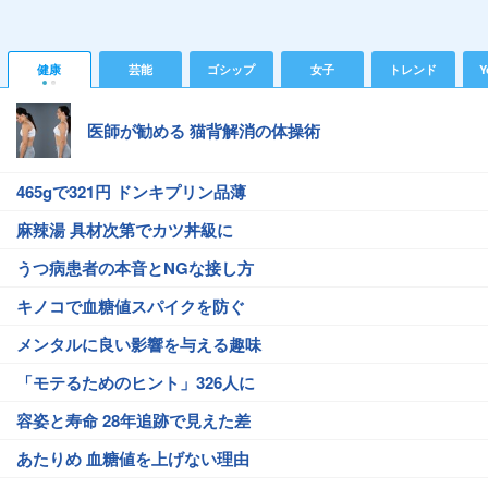
健康
芸能
ゴシップ
女子
トレンド
Y
医師が勧める 猫背解消の体操術
465gで321円 ドンキプリン品薄
麻辣湯 具材次第でカツ丼級に
うつ病患者の本音とNGな接し方
キノコで血糖値スパイクを防ぐ
メンタルに良い影響を与える趣味
「モテるためのヒント」326人に
容姿と寿命 28年追跡で見えた差
あたりめ 血糖値を上げない理由