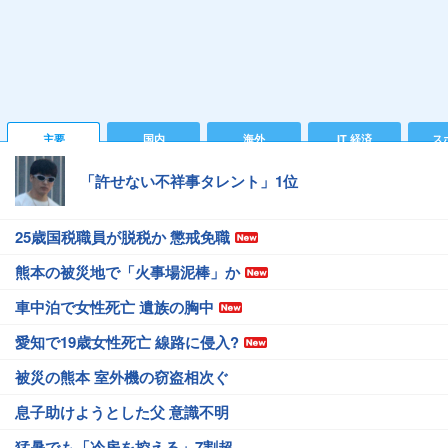
主要
国内
海外
IT 経済
ス
「許せない不祥事タレント」1位
25歳国税職員が脱税か 懲戒免職
熊本の被災地で「火事場泥棒」か
車中泊で女性死亡 遺族の胸中
愛知で19歳女性死亡 線路に侵入?
被災の熊本 室外機の窃盗相次ぐ
息子助けようとした父 意識不明
猛暑でも「冷房を控える」7割超