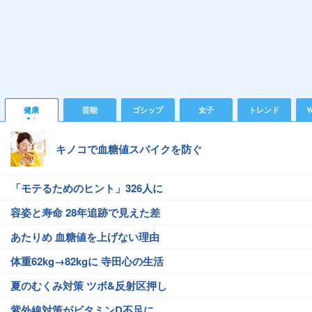
健康
芸能
ゴシップ
女子
トレンド
Y
キノコで血糖値スパイクを防ぐ
「モテるためのヒント」326人に
容姿と寿命 28年追跡で見えた差
あたりめ 血糖値を上げない理由
体重62kg→82kgに 寺田心の生活
夏のむくみ対策 ツボ&反射区押し
紫外線対策がビタミンD不足に