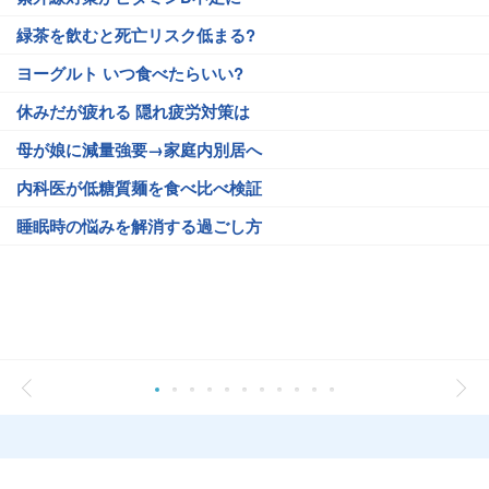
緑茶を飲むと死亡リスク低まる?
ヨーグルト いつ食べたらいい?
休みだが疲れる 隠れ疲労対策は
母が娘に減量強要→家庭内別居へ
内科医が低糖質麺を食べ比べ検証
睡眠時の悩みを解消する過ごし方