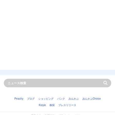
Peachy
ブログ
ショッピング
バンク
みんかぶ
みんかぶChoice
Kstyle
株探
プレスリリース