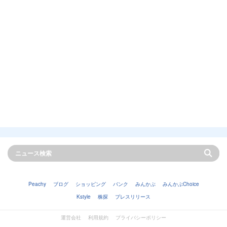
Peachy
ブログ
ショッピング
バンク
みんかぶ
みんかぶChoice
Kstyle
株探
プレスリリース
運営会社
利用規約
プライバシーポリシー