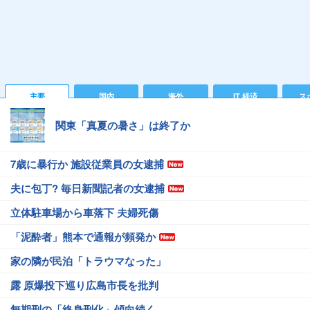
主要
国内
海外
IT 経済
ス
関東「真夏の暑さ」は終了か
7歳に暴行か 施設従業員の女逮捕
夫に包丁? 毎日新聞記者の女逮捕
立体駐車場から車落下 夫婦死傷
「泥酔者」熊本で通報が頻発か
家の隣が民泊「トラウマなった」
露 原爆投下巡り広島市長を批判
無期刑の「終身刑化」傾向続く