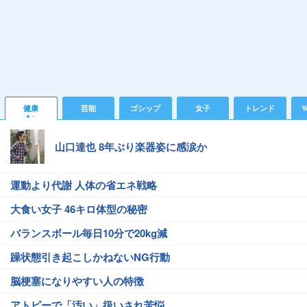
健康
芸能
ゴシップ
女子
トレンド
Y
山口達也 8年ぶり楽器姿に感涙か
運動より代謝 人体の省エネ戦略
大食い女子 46キロ体型の秘密
バランスボール毎日10分で20kg減
躁状態引き起こしかねないNG行動
脳梗塞になりやすい人の特徴
アトピーで「汚い」扱いされ苦悩