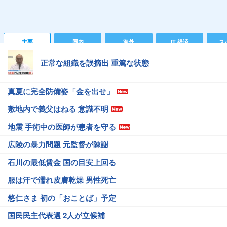
主要
国内
海外
IT 経済
ス
正常な組織を誤摘出 重篤な状態
真夏に完全防備姿「金を出せ」
敷地内で義父はねる 意識不明
地震 手術中の医師が患者を守る
広陵の暴力問題 元監督が陳謝
石川の最低賃金 国の目安上回る
服は汗で濡れ皮膚乾燥 男性死亡
悠仁さま 初の「おことば」予定
国民民主代表選 2人が立候補