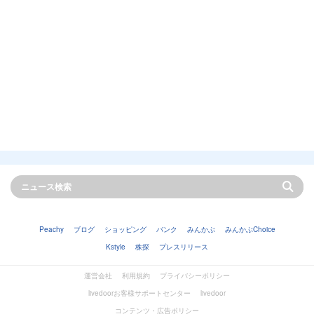
Peachy
ブログ
ショッピング
バンク
みんかぶ
みんかぶChoice
Kstyle
株探
プレスリリース
運営会社
利用規約
プライバシーポリシー
livedoorお客様サポートセンター
livedoor
コンテンツ・広告ポリシー