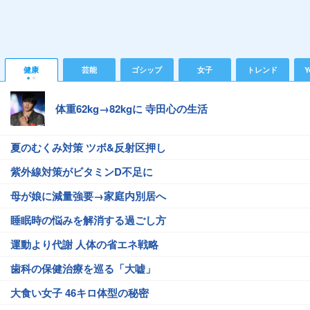
健康
芸能
ゴシップ
女子
トレンド
Y
体重62kg→82kgに 寺田心の生活
夏のむくみ対策 ツボ&反射区押し
紫外線対策がビタミンD不足に
母が娘に減量強要→家庭内別居へ
睡眠時の悩みを解消する過ごし方
運動より代謝 人体の省エネ戦略
歯科の保健治療を巡る「大嘘」
大食い女子 46キロ体型の秘密