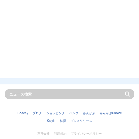
Peachy
ブログ
ショッピング
バンク
みんかぶ
みんかぶChoice
Kstyle
株探
プレスリリース
運営会社
利用規約
プライバシーポリシー