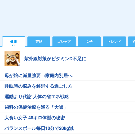
健康
芸能
ゴシップ
女子
トレンド
Y
紫外線対策がビタミンD不足に
母が娘に減量強要→家庭内別居へ
睡眠時の悩みを解消する過ごし方
運動より代謝 人体の省エネ戦略
歯科の保健治療を巡る「大嘘」
大食い女子 46キロ体型の秘密
バランスボール毎日10分で20kg減