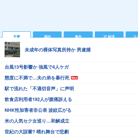
主要
国内
海外
IT 経済
ス
未成年の裸体写真所持か 男逮捕
台風13号影響か 強風で4人ケガ
態度に不満で…夫の弟を暴行死
駅で流れた「不適切音声」に声明
飲食店利用者192人が腹痛訴える
NHK性加害者非公表 波紋広がる
米の人気セク女巡り…和解成立
世紀の大誤審? 晴れ舞台で悲劇