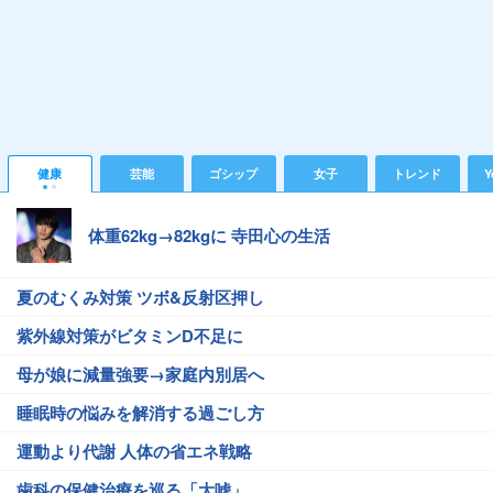
健康
芸能
ゴシップ
女子
トレンド
Y
体重62kg→82kgに 寺田心の生活
夏のむくみ対策 ツボ&反射区押し
紫外線対策がビタミンD不足に
母が娘に減量強要→家庭内別居へ
睡眠時の悩みを解消する過ごし方
運動より代謝 人体の省エネ戦略
歯科の保健治療を巡る「大嘘」