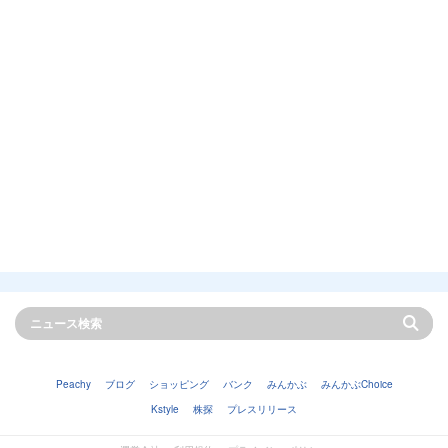
Peachy
ブログ
ショッピング
バンク
みんかぶ
みんかぶChoice
Kstyle
株探
プレスリリース