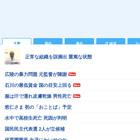
主要
国内
海外
IT 経済
ス
正常な組織を誤摘出 重篤な状態
広陵の暴力問題 元監督が陳謝
石川の最低賃金 国の目安上回る
服は汗で濡れ皮膚乾燥 男性死亡
悠仁さま 初の「おことば」予定
水中で高校生死亡 死因が判明
国民民主代表選 2人が立候補
保育園園長 女児にわいせつか