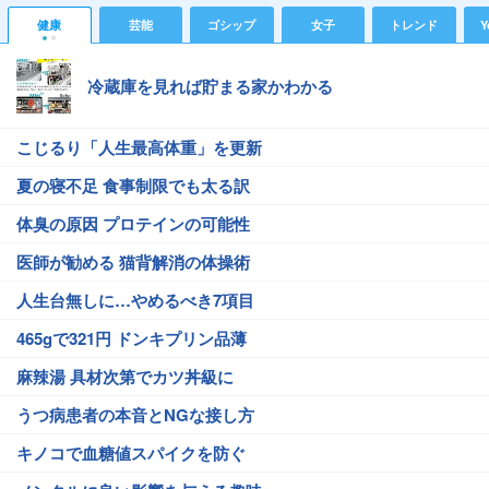
健康
芸能
ゴシップ
女子
トレンド
Y
冷蔵庫を見れば貯まる家かわかる
こじるり「人生最高体重」を更新
夏の寝不足 食事制限でも太る訳
体臭の原因 プロテインの可能性
医師が勧める 猫背解消の体操術
人生台無しに…やめるべき7項目
465gで321円 ドンキプリン品薄
麻辣湯 具材次第でカツ丼級に
うつ病患者の本音とNGな接し方
キノコで血糖値スパイクを防ぐ