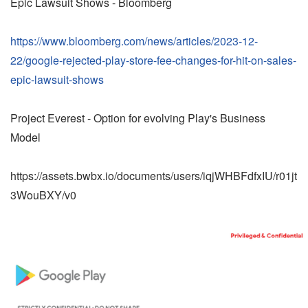
Epic Lawsuit Shows - Bloomberg
https://www.bloomberg.com/news/articles/2023-12-
22/google-rejected-play-store-fee-changes-for-hit-on-sales-
epic-lawsuit-shows
Project Everest - Option for evolving Play's Business
Model
https://assets.bwbx.io/documents/users/iqjWHBFdfxIU/r01jt
3WouBXY/v0