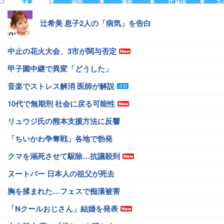
主要
国内
海外
IT 経済
ス
辻希美 息子2人の「病気」を告白
中止の花火大会、3市が関与否定
甲子園中継で異変「どうした」
音楽でストレス解消 医師が解説
10代で無期刑 社会に戻る可能性
リュウジ氏の熊本支援方法に反響
「ちいかわ争奪戦」各地で勃発
クマを溺死させて駆除…抗議殺到
ヌートバー 日本人の祖父が死去
胸を揉まれた…フェスで痴漢被害
「Nクールおじさん」結婚を発表