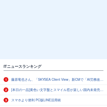
ITニュースランキング
藤原竜也さん、「SKYSEA Client View」新CMで「AI労務改善」をアピール 働き方をAIが分析したら「すぐに休んで」と言われる？
1
[本日の一品]黄色い文字盤とスマイル窓が楽しい国内未発売のCASIO「AMW-880D」
2
スマホより便利 PC版LINE活用術
3