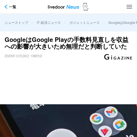
一覧
>
>
>
GoogleはGoo
ニューストップ
IT 経済ニュース
ガジェットニュース
GoogleはGoogle Playの手数料見直しを収益
への影響が大きいため無理だと判断していた
2023年12月26日 13時5分