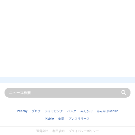
Peachy
ブログ
ショッピング
バンク
みんかぶ
みんかぶChoice
Kstyle
株探
プレスリリース
運営会社
利用規約
プライバシーポリシー