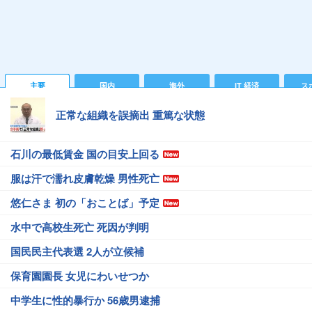
主要
国内
海外
IT 経済
ス
正常な組織を誤摘出 重篤な状態
石川の最低賃金 国の目安上回る
服は汗で濡れ皮膚乾燥 男性死亡
悠仁さま 初の「おことば」予定
水中で高校生死亡 死因が判明
国民民主代表選 2人が立候補
保育園園長 女児にわいせつか
中学生に性的暴行か 56歳男逮捕