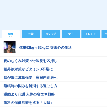
健康
芸能
ゴシップ
女子
トレンド
Y
体重62kg→82kgに 寺田心の生活
夏のむくみ対策 ツボ&反射区押し
紫外線対策がビタミンD不足に
母が娘に減量強要→家庭内別居へ
睡眠時の悩みを解消する過ごし方
運動より代謝 人体の省エネ戦略
歯科の保健治療を巡る「大嘘」