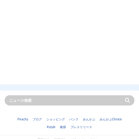
Peachy
ブログ
ショッピング
バンク
みんかぶ
みんかぶChoice
Kstyle
株探
プレスリリース