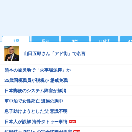
主要
国内
海外
IT 経済
ス
山田五郎さん「アド街」で名言
熊本の被災地で「火事場泥棒」か
25歳国税職員が脱税か 懲戒免職
日本郵便のシステム障害が解消
車中泊で女性死亡 遺族の胸中
息子助けようとした父 意識不明
日本人が誤解 海外タトゥー事情
佐野航大 PSVへの完全移籍が決定