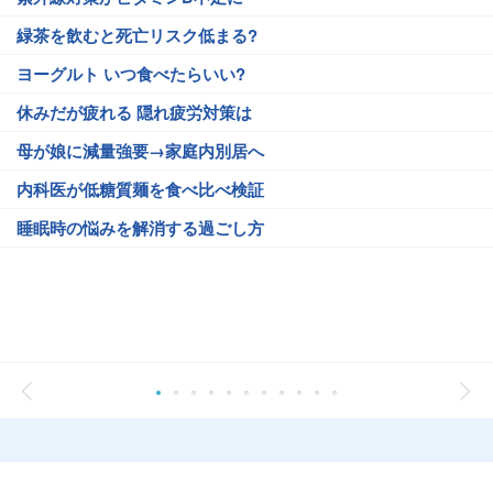
緑茶を飲むと死亡リスク低まる?
ヨーグルト いつ食べたらいい?
休みだが疲れる 隠れ疲労対策は
母が娘に減量強要→家庭内別居へ
内科医が低糖質麺を食べ比べ検証
睡眠時の悩みを解消する過ごし方