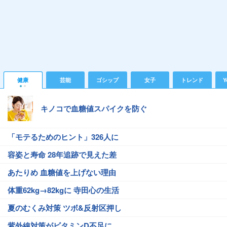
健康
芸能
ゴシップ
女子
トレンド
Y
キノコで血糖値スパイクを防ぐ
「モテるためのヒント」326人に
容姿と寿命 28年追跡で見えた差
あたりめ 血糖値を上げない理由
体重62kg→82kgに 寺田心の生活
夏のむくみ対策 ツボ&反射区押し
紫外線対策がビタミンD不足に