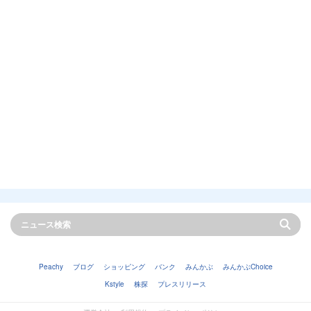
Peachy
ブログ
ショッピング
バンク
みんかぶ
みんかぶChoice
Kstyle
株探
プレスリリース