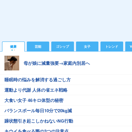
健康
芸能
ゴシップ
女子
トレンド
Y
母が娘に減量強要→家庭内別居へ
睡眠時の悩みを解消する過ごし方
運動より代謝 人体の省エネ戦略
大食い女子 46キロ体型の秘密
バランスボール毎日10分で20kg減
躁状態引き起こしかねないNG行動
キウイを食べる際の3つの注意点