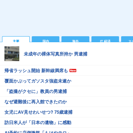
主要
国内
海外
IT 経済
ス
未成年の裸体写真所持か 男逮捕
帰省ラッシュ開始 新幹線満席も
覆面かぶってガソスタ強盗未遂か
「盗撮がクセに」教員の男逮捕
なぜ避難後に再入館できたのか
女児にAV見せわいせつ? 75歳逮捕
訪日米人が「日本の遺物」に感動
AI予約に店側激怒「もはやテロ」