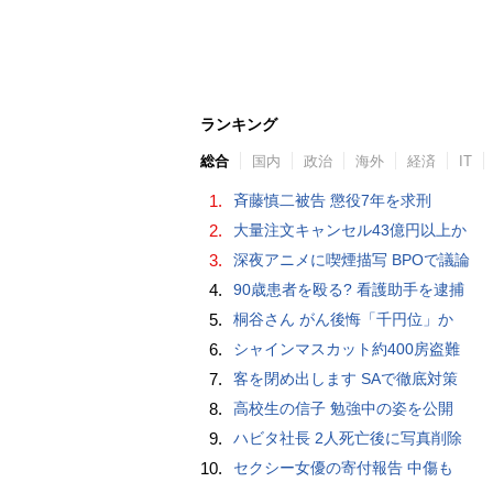
ランキング
総合
国内
政治
海外
経済
IT
1.
斉藤慎二被告 懲役7年を求刑
2.
大量注文キャンセル43億円以上か
3.
深夜アニメに喫煙描写 BPOで議論
4.
90歳患者を殴る? 看護助手を逮捕
5.
桐谷さん がん後悔「千円位」か
6.
シャインマスカット約400房盗難
7.
客を閉め出します SAで徹底対策
8.
高校生の信子 勉強中の姿を公開
9.
ハビタ社長 2人死亡後に写真削除
10.
セクシー女優の寄付報告 中傷も