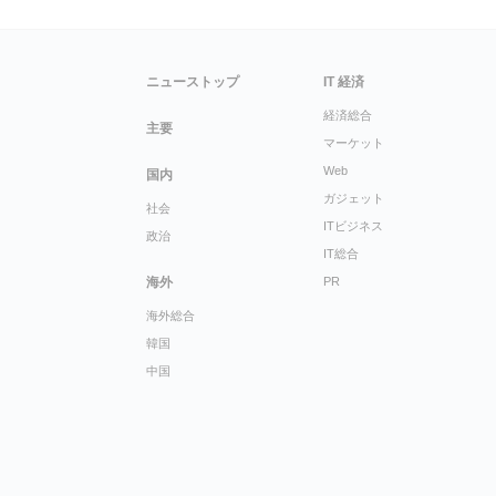
ニューストップ
IT 経済
経済総合
主要
マーケット
Web
国内
ガジェット
社会
ITビジネス
政治
IT総合
海外
PR
海外総合
韓国
中国