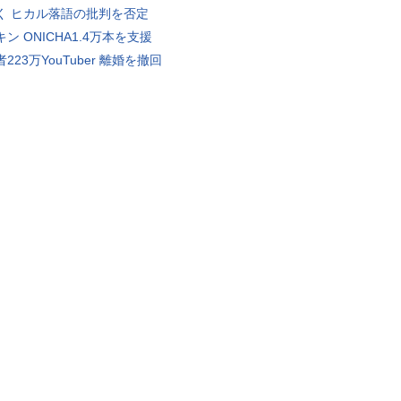
く ヒカル落語の批判を否定
ン ONICHA1.4万本を支援
223万YouTuber 離婚を撤回