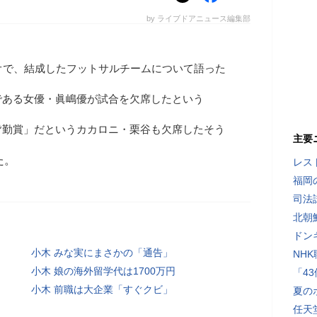
by ライブドアニュース編集部
オで、結成したフットサルチームについて語った
である女優・眞嶋優が試合を欠席したという
皆勤賞」だというカカロニ・栗谷も欠席したそう
主要
た。
レス
福岡
司法
北朝
ドン
小木 みな実にまさかの「通告」
NH
小木 娘の海外留学代は1700万円
「4
小木 前職は大企業「すぐクビ」
夏の
任天