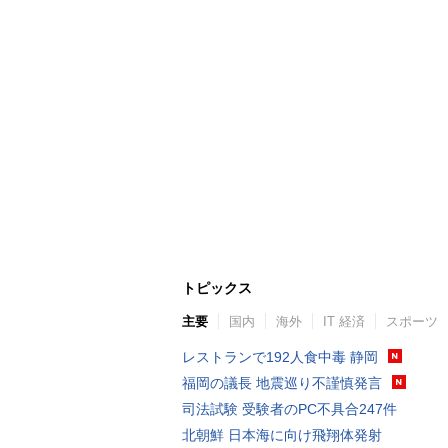
トピックス
主要
国内
海外
IT 経済
スポーツ
レストランで192人食中毒 静岡
福岡の議長 地震巡り不謹慎発言
司法試験 受験者のPC不具合247件
北朝鮮 日本海に向け飛翔体発射