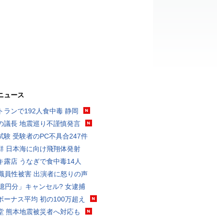
ニュース
トランで192人食中毒 静岡
の議長 地震巡り不謹慎発言
試験 受験者のPC不具合247件
鮮 日本海に向け飛翔体発射
キ露店 うなぎで食中毒14人
K職員性被害 出演者に怒りの声
3億円分」キャンセル? 女逮捕
ボーナス平均 初の100万超え
堂 熊本地震被災者へ対応も