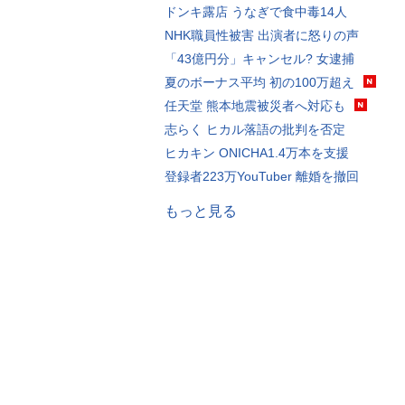
ドンキ露店 うなぎで食中毒14人
NHK職員性被害 出演者に怒りの声
「43億円分」キャンセル? 女逮捕
夏のボーナス平均 初の100万超え
任天堂 熊本地震被災者へ対応も
志らく ヒカル落語の批判を否定
ヒカキン ONICHA1.4万本を支援
登録者223万YouTuber 離婚を撤回
もっと見る