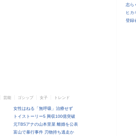
志ら
ヒカキ
登録者
芸能
ゴシップ
女子
トレンド
女性はねる「無呼吸」治療せず
トイストーリー5 興収100億突破
元TBSアナの山本里菜 離婚を公表
富山で暴行事件 刃物持ち逃走か