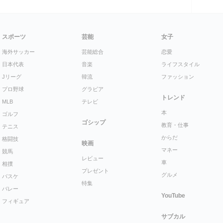
スポーツ
芸能
女子
海外サッカー
芸能総合
恋愛
日本代表
音楽
ライフスタイル
Jリーグ
韓流
ファッション
プロ野球
グラビア
トレンド
MLB
テレビ
本
ゴルフ
ゴシップ
教育・仕事
テニス
からだ
格闘技
映画
マネー
競馬
レビュー
車
相撲
プレゼント
グルメ
バスケ
特集
バレー
YouTube
フィギュア
サブカル