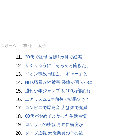
スポーツ
芸能
女子
11.
30代で祖母 交際1カ月で妊娠
12.
りくりゅうに「そろそろ飽きた」
13.
イオン事故 母親は「ギャー」と
14.
NHK職員が性被害 経緯が明らかに
15.
週刊少年ジャンプ 初100万部割れ
16.
エアリズム 2年前後で効果失う?
17.
コンビニで爆発音 店は煙で充満
18.
60代がやめてよかった生活習慣
19.
ロケットの残骸 月面に衝突か
20.
ソープ通報 元従業員のその後