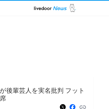
が後輩芸人を実名批判 フット
席