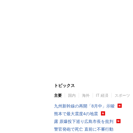
トピックス
主要
国内
海外
IT 経済
スポーツ
九州新幹線の再開「8月中」示唆
熊本で最大震度4の地震
露 原爆投下巡り広島市長を批判
警官発砲で死亡 直前に不審行動