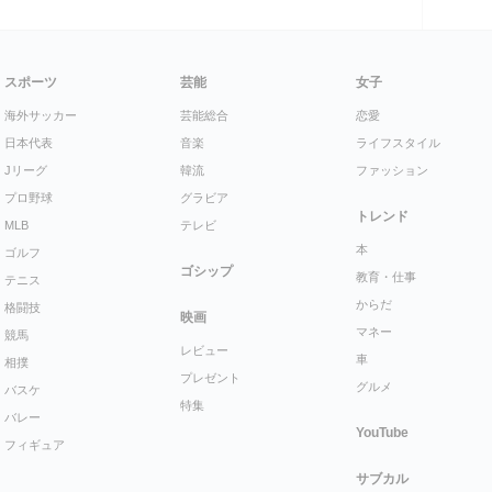
スポーツ
芸能
女子
海外サッカー
芸能総合
恋愛
日本代表
音楽
ライフスタイル
Jリーグ
韓流
ファッション
プロ野球
グラビア
トレンド
MLB
テレビ
本
ゴルフ
ゴシップ
教育・仕事
テニス
からだ
格闘技
映画
マネー
競馬
レビュー
車
相撲
プレゼント
グルメ
バスケ
特集
バレー
YouTube
フィギュア
サブカル