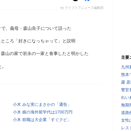
by ライブドアニュース編集部
オで、義母・森山良子について語った
たところ「好きになっちゃって」と説明
、森山の家で岩永の一家と食事したと明かした
主要
た。
九州
熊本
露 
警官
れい
小木 みな実にまさかの「通告」
無期
小木 娘の海外留学代は1700万円
道路
小木 前職は大企業「すぐクビ」
女性
レス