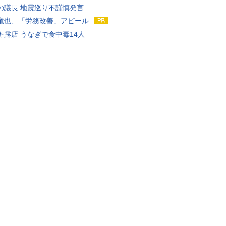
の議長 地震巡り不謹慎発言
竜也、「労務改善」アピール
キ露店 うなぎで食中毒14人