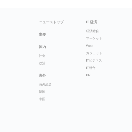
ニューストップ
IT 経済
経済総合
主要
マーケット
Web
国内
ガジェット
社会
ITビジネス
政治
IT総合
海外
PR
海外総合
韓国
中国