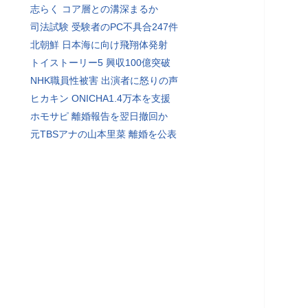
志らく コア層との溝深まるか
司法試験 受験者のPC不具合247件
北朝鮮 日本海に向け飛翔体発射
トイストーリー5 興収100億突破
NHK職員性被害 出演者に怒りの声
ヒカキン ONICHA1.4万本を支援
ホモサピ 離婚報告を翌日撤回か
元TBSアナの山本里菜 離婚を公表