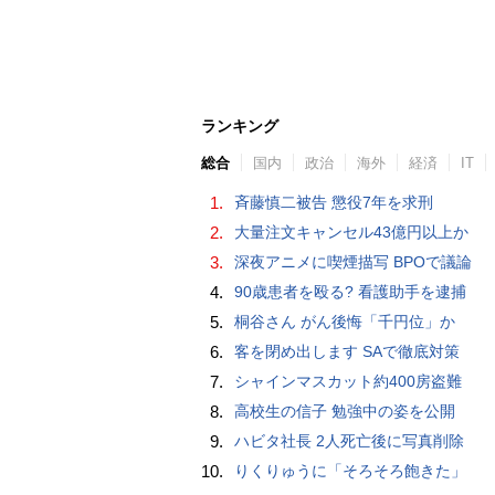
ランキング
総合
国内
政治
海外
経済
IT
1.
斉藤慎二被告 懲役7年を求刑
2.
大量注文キャンセル43億円以上か
3.
深夜アニメに喫煙描写 BPOで議論
4.
90歳患者を殴る? 看護助手を逮捕
5.
桐谷さん がん後悔「千円位」か
6.
客を閉め出します SAで徹底対策
7.
シャインマスカット約400房盗難
8.
高校生の信子 勉強中の姿を公開
9.
ハビタ社長 2人死亡後に写真削除
10.
りくりゅうに「そろそろ飽きた」