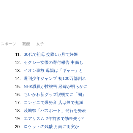
スポーツ
芸能
女子
11.
30代で祖母 交際1カ月で妊娠
12.
セクシー女優の寄付報告 中傷も
13.
イオン事故 母親は「ギャー」と
14.
週刊少年ジャンプ 初100万部割れ
15.
NHK職員が性被害 経緯が明らかに
16.
ちいかわ新グッズ説明文に「闇」
17.
コンビニで爆発音 店は煙で充満
18.
茨城県「パスポート」発行を発表
19.
エアリズム 2年前後で効果失う?
20.
ロケットの残骸 月面に衝突か