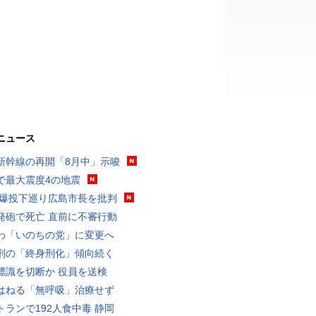
ニュース
新幹線の再開「8月中」示唆
で最大震度4の地震
原爆投下巡り広島市長を批判
発砲で死亡 直前に不審行動
わ「いのちの党」に変更へ
刑の「終身刑化」傾向続く
標識を切断か 役員を送検
はねる「無呼吸」治療せず
トランで192人食中毒 静岡