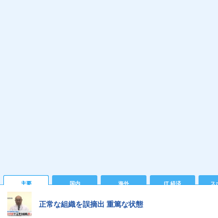
主要
国内
海外
IT 経済
ス
正常な組織を誤摘出 重篤な状態