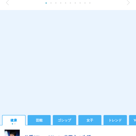
健康
芸能
ゴシップ
女子
トレンド
Y