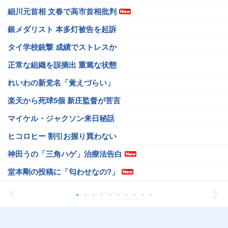
細川元首相 文春で高市首相批判
銀メダリスト 本多灯被告を起訴
タイ学校銃撃 成績でストレスか
正常な組織を誤摘出 重篤な状態
れいわの新党名「覚えづらい」
楽天から死球5個 新庄監督が苦言
マイケル・ジャクソン来日秘話
ヒコロヒー 割引お握り買わない
神田うの「三角ハゲ」治療法告白
堂本剛の投稿に「匂わせなの?」