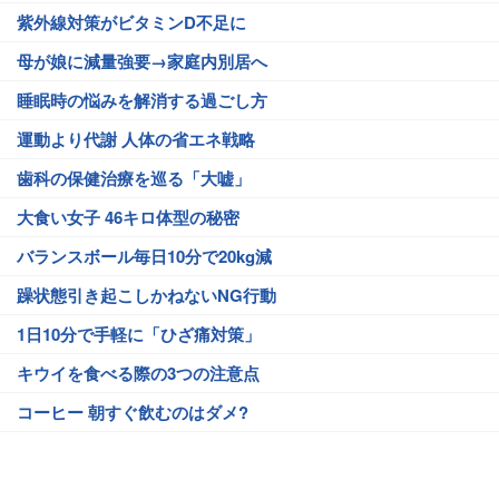
紫外線対策がビタミンD不足に
母が娘に減量強要→家庭内別居へ
睡眠時の悩みを解消する過ごし方
運動より代謝 人体の省エネ戦略
歯科の保健治療を巡る「大嘘」
大食い女子 46キロ体型の秘密
バランスボール毎日10分で20kg減
躁状態引き起こしかねないNG行動
1日10分で手軽に「ひざ痛対策」
キウイを食べる際の3つの注意点
コーヒー 朝すぐ飲むのはダメ?