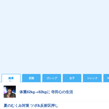
健康
芸能
ゴシップ
女子
トレンド
Y
体重62kg→82kgに 寺田心の生活
夏のむくみ対策 ツボ&反射区押し