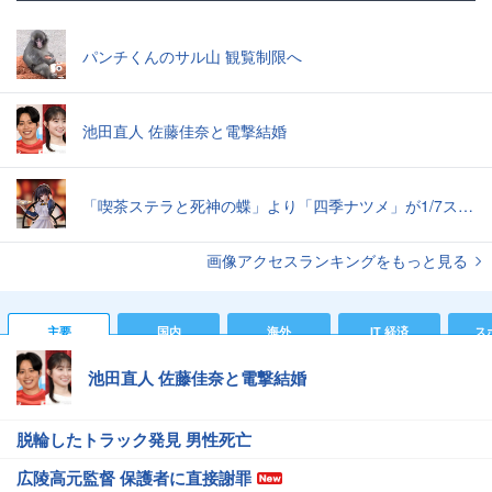
パンチくんのサル山 観覧制限へ
池田直人 佐藤佳奈と電撃結婚
「喫茶ステラと死神の蝶」より「四季ナツメ」が1/7スケールフィギュアに。2025年5月発売予定
画像アクセスランキングをもっと見る
主要
国内
海外
IT 経済
ス
池田直人 佐藤佳奈と電撃結婚
脱輪したトラック発見 男性死亡
広陵高元監督 保護者に直接謝罪