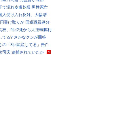
汗で濡れ皮膚乾燥 男性死亡
国人受け入れ反対」大幅増
5億円受け取りか 国税職員処分
高校、9回2死から大逆転勝利
してる? さかなクンが回答
うの「3回流産してる」告白
啓司氏 逮捕されていたか