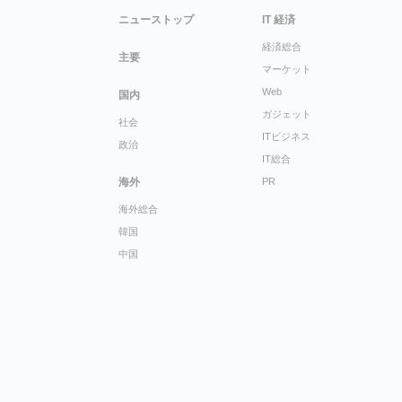
ニューストップ
IT 経済
経済総合
主要
マーケット
Web
国内
ガジェット
社会
ITビジネス
政治
IT総合
海外
PR
海外総合
韓国
中国