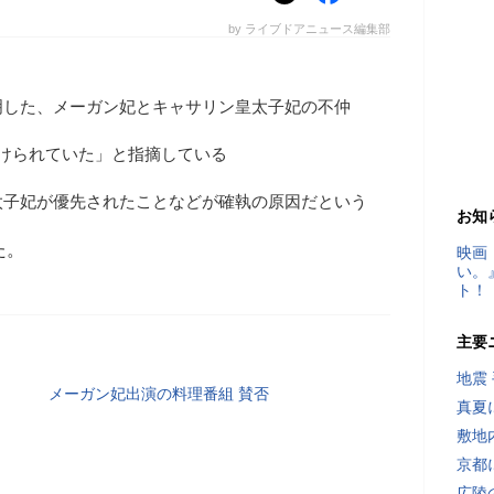
by ライブドアニュース編集部
明した、メーガン妃とキャサリン皇太子妃の不仲
けられていた」と指摘している
太子妃が優先されたことなどが確執の原因だという
お知
た。
映画
い。
ト！
主要
地震
メーガン妃出演の料理番組 賛否
真夏
敷地
京都
広陵