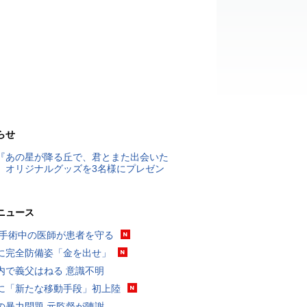
らせ
『あの星が降る丘で、君とまた出会いた
』オリジナルグッズを3名様にプレゼン
ニュース
 手術中の医師が患者を守る
に完全防備姿「金を出せ」
内で義父はねる 意識不明
に「新たな移動手段」初上陸
の暴力問題 元監督が陳謝