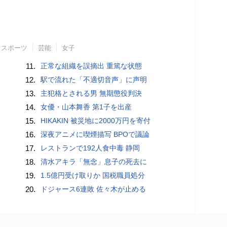
スポーツ
芸能
女子
11.
正常な組織を誤摘出 重篤な状態
12.
駅で流れた「不適切音声」に声明
13.
主犯格とされる男 無期懲役判決
14.
女優・山本舞香 第1子を出産
15.
HIKAKIN 被災地に2000万円を寄付
16.
深夜アニメに喫煙描写 BPOで議論
17.
レストランで192人食中毒 静岡
18.
清水アキラ「無念」息子の死去に
19.
1.5億円受け取りか 国税職員処分
20.
ドジャース6連敗 佐々木が止める