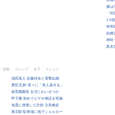
服は
「外
1.
有明
結婚
神田
黒木
芸能
ゴシップ
女子
トレンド
池田直人 佐藤佳奈と電撃結婚
豊臣兄弟! 茶々に「美人過ぎる」
保育園園長 女児にわいせつか
甲子園 初めてビデオ検証を実施
地震に便乗した詐欺 注意喚起
東京駅 駐車場に地下シェルター