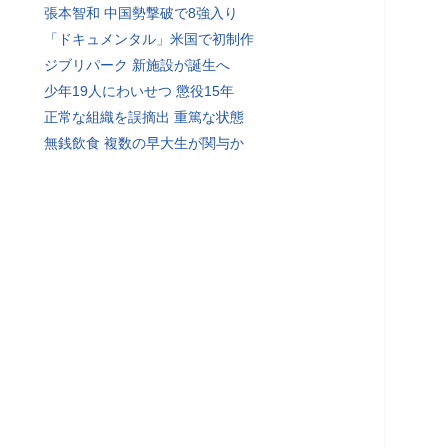
張本智和 中国勢撃破で8強入り
「ドキュメンタル」米国で初制作
ジブリパーク 新施設が誕生へ
少年19人にわいせつ 懲役15年
正常な組織を誤摘出 重篤な状態
無銭飲食 複数の早大生が関与か