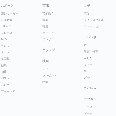
スポーツ
芸能
女子
海外サッカー
芸能総合
恋愛
日本代表
音楽
ライフスタイル
Jリーグ
韓流
ファッション
プロ野球
グラビア
トレンド
MLB
テレビ
本
ゴルフ
ゴシップ
教育・仕事
テニス
からだ
格闘技
映画
マネー
競馬
レビュー
車
相撲
プレゼント
グルメ
バスケ
特集
バレー
YouTube
フィギュア
サブカル
アニメ
ゲーム