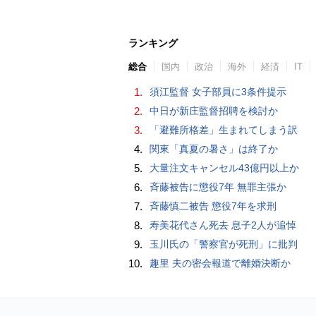
ランキング
総合
国内
政治
海外
経済
IT
1.
須江監督 女子部員に3条件提示
2.
中日が新庄監督招聘を検討か
3.
「避難所格差」生まれてしまう訳
4.
関東「真夏の暑さ」は終了か
5.
大量注文キャンセル43億円以上か
6.
斉藤被告に懲役7年 無罪主張か
7.
斉藤慎二被告 懲役7年を求刑
8.
寿美花代さん死去 息子2人が追悼
9.
玉川氏の「警察官が死刑」に批判
10.
趣里 夫の密会報道で離婚決断か