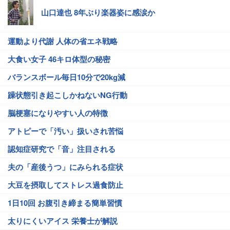
山口達也 8年ぶり楽器姿に感涙か
運動より代謝 人体の省エネ戦略
大食い女子 46キロ体型の秘密
バランスボール毎日10分で20kg減
躁状態引き起こしかねないNG行動
脳梗塞になりやすい人の特徴
アトピーで「汚い」扱いされ苦悩
認知症研究で「音」注目される
夫の「産後うつ」にみられる症状
大豆を摂取してストレス過食防止
1日10回 お腹引き締まる簡単習慣
太りにくいアイス 栄養士が解説