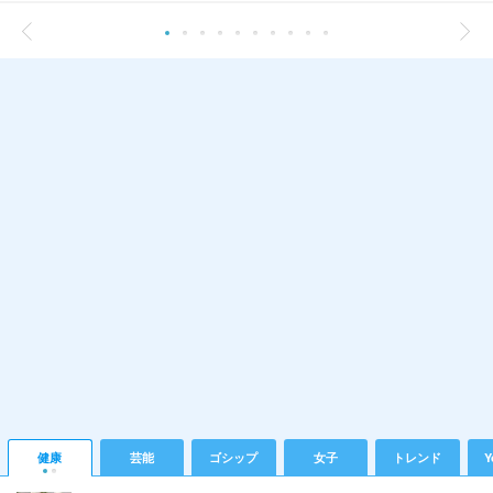
健康
芸能
ゴシップ
女子
トレンド
Y