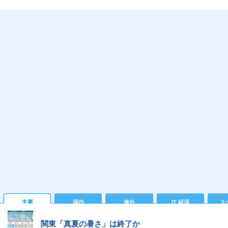
主要
国内
海外
IT 経済
ス
関東「真夏の暑さ」は終了か