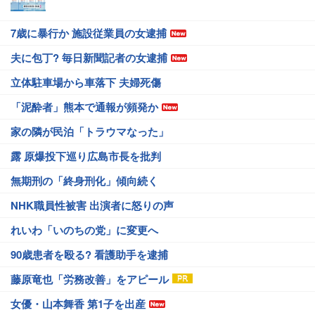
7歳に暴行か 施設従業員の女逮捕
夫に包丁? 毎日新聞記者の女逮捕
立体駐車場から車落下 夫婦死傷
「泥酔者」熊本で通報が頻発か
家の隣が民泊「トラウマなった」
露 原爆投下巡り広島市長を批判
無期刑の「終身刑化」傾向続く
NHK職員性被害 出演者に怒りの声
れいわ「いのちの党」に変更へ
90歳患者を殴る? 看護助手を逮捕
藤原竜也「労務改善」をアピール
女優・山本舞香 第1子を出産