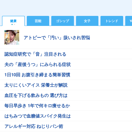
健康
芸能
ゴシップ
女子
トレンド
Y
アトピーで「汚い」扱いされ苦悩
認知症研究で「音」注目される
夫の「産後うつ」にみられる症状
1日10回 お腹引き締まる簡単習慣
太りにくいアイス 栄養士が解説
血圧を下げる飲みもの 選び方は
毎日早歩き 1年で何キロ痩せるか
はちみつで血糖値スパイク発生は
アレルギー対応 ねじりパン術