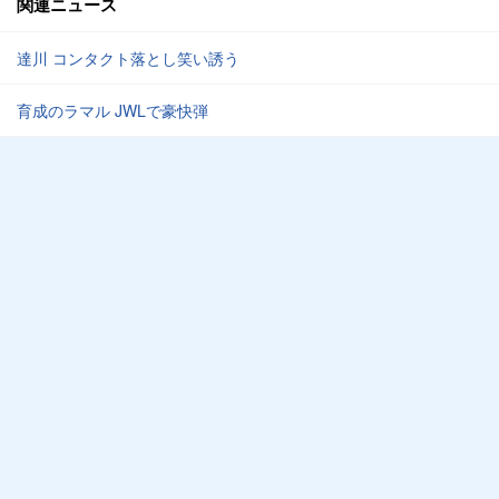
関連ニュース
達川 コンタクト落とし笑い誘う
育成のラマル JWLで豪快弾