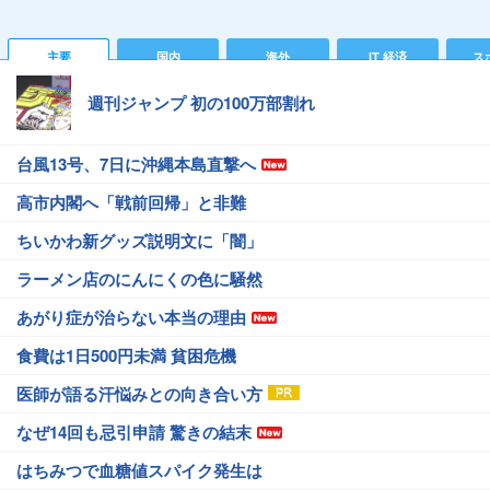
主要
国内
海外
IT 経済
ス
週刊ジャンプ 初の100万部割れ
台風13号、7日に沖縄本島直撃へ
高市内閣へ「戦前回帰」と非難
ちいかわ新グッズ説明文に「闇」
ラーメン店のにんにくの色に騒然
あがり症が治らない本当の理由
食費は1日500円未満 貧困危機
医師が語る汗悩みとの向き合い方
なぜ14回も忌引申請 驚きの結末
はちみつで血糖値スパイク発生は