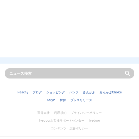
Peachy
ブログ
ショッピング
バンク
みんかぶ
みんかぶChoice
Kstyle
株探
プレスリリース
運営会社
利用規約
プライバシーポリシー
livedoorお客様サポートセンター
livedoor
コンテンツ・広告ポリシー