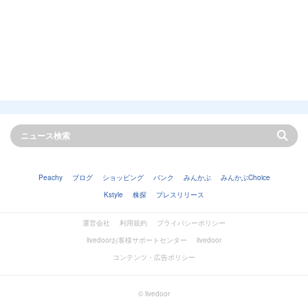
Peachy
ブログ
ショッピング
バンク
みんかぶ
みんかぶChoice
Kstyle
株探
プレスリリース
運営会社
利用規約
プライバシーポリシー
livedoorお客様サポートセンター
livedoor
コンテンツ・広告ポリシー
© livedoor