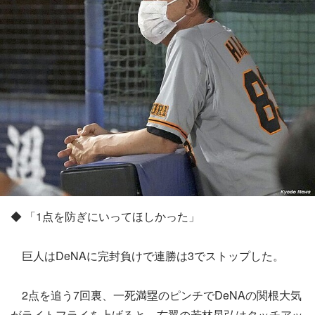
◆ 「1点を防ぎにいってほしかった」
巨人はDeNAに完封負けで連勝は3でストップした。
2点を追う7回裏、一死満塁のピンチでDeNAの関根大気
がライトフライを上げると、右翼の若林晃弘はタッチアッ