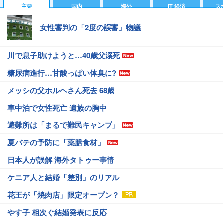
主要
国内
海外
IT 経済
ス
女性審判の「2度の誤審」物議
川で息子助けようと…40歳父溺死
糖尿病進行…甘酸っぱい体臭に?
メッシの父ホルヘさん死去 68歳
車中泊で女性死亡 遺族の胸中
避難所は「まるで難民キャンプ」
夏バテの予防に「薬膳食材」
日本人が誤解 海外タトゥー事情
ケニア人と結婚「差別」のリアル
花王が「焼肉店」限定オープン？
やす子 相次ぐ結婚発表に反応