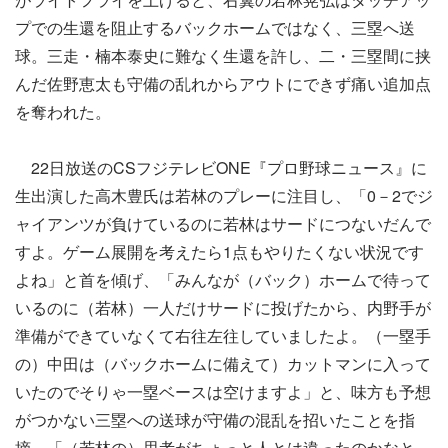
プでの生還を阻止するバックホームではなく、三塁へ送
球。三走・楠本泰史に難なく生還を許し、二・三塁間に挟
んだ佐野恵太も守備の乱れからアウトにできず痛い追加点
を奪われた。
22日放送のCSフジテレビONE『プロ野球ニュース』に
生出演した高木豊氏は若林のプレーに注目し、「0－2でジ
ャイアンツが負けているのに若林はサードにつないだんで
すよ。ゲーム展開を考えたら1点もやりたくない状況です
よね」と首を傾げ、「みんなが（バック）ホームで待って
いるのに（若林）一人だけサードに投げたから、内野手が
準備ができていなくて右往左往していましたよ。（一塁手
の）中田は（バックホームに備えて）カットマンに入って
いたのでそりゃ一塁ベースは空けますよ」と、味方も予想
がつかない三塁への送球が守備の混乱を招いたことを指
摘。「（若林の）思考がちょっと人とは違ったのかなと、