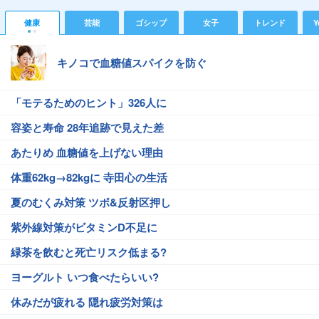
健康
芸能
ゴシップ
女子
トレンド
Y
キノコで血糖値スパイクを防ぐ
「モテるためのヒント」326人に
容姿と寿命 28年追跡で見えた差
あたりめ 血糖値を上げない理由
体重62kg→82kgに 寺田心の生活
夏のむくみ対策 ツボ&反射区押し
紫外線対策がビタミンD不足に
緑茶を飲むと死亡リスク低まる?
ヨーグルト いつ食べたらいい?
休みだが疲れる 隠れ疲労対策は