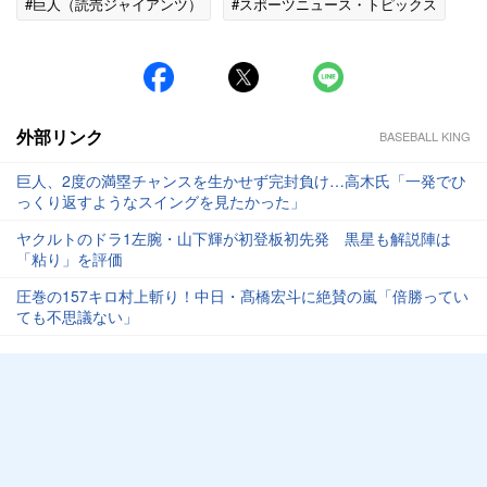
#巨人（読売ジャイアンツ）
#スポーツニュース・トピックス
外部リンク
BASEBALL KING
巨人、2度の満塁チャンスを生かせず完封負け…高木氏「一発でひ
っくり返すようなスイングを見たかった」
ヤクルトのドラ1左腕・山下輝が初登板初先発 黒星も解説陣は
「粘り」を評価
圧巻の157キロ村上斬り！中日・髙橋宏斗に絶賛の嵐「倍勝ってい
ても不思議ない」