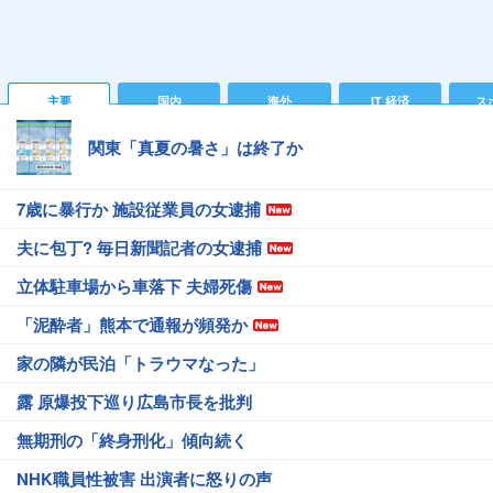
主要
国内
海外
IT 経済
ス
関東「真夏の暑さ」は終了か
7歳に暴行か 施設従業員の女逮捕
夫に包丁? 毎日新聞記者の女逮捕
立体駐車場から車落下 夫婦死傷
「泥酔者」熊本で通報が頻発か
家の隣が民泊「トラウマなった」
露 原爆投下巡り広島市長を批判
無期刑の「終身刑化」傾向続く
NHK職員性被害 出演者に怒りの声