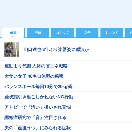
健康
芸能
ゴシップ
女子
トレンド
Y
山口達也 8年ぶり楽器姿に感涙か
運動より代謝 人体の省エネ戦略
大食い女子 46キロ体型の秘密
バランスボール毎日10分で20kg減
躁状態引き起こしかねないNG行動
アトピーで「汚い」扱いされ苦悩
認知症研究で「音」注目される
夫の「産後うつ」にみられる症状