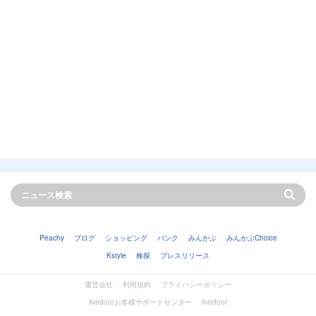
Peachy
ブログ
ショッピング
バンク
みんかぶ
みんかぶChoice
Kstyle
株探
プレスリリース
運営会社
利用規約
プライバシーポリシー
livedoorお客様サポートセンター
livedoor