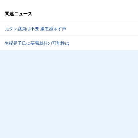
関連ニュース
元タレ議員は不要 嫌悪感示す声
生稲晃子氏に要職就任の可能性は