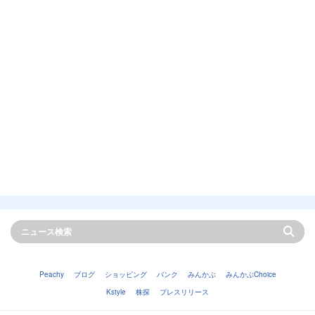
Peachy
ブログ
ショッピング
バンク
みんかぶ
みんかぶChoice
Kstyle
株探
プレスリリース