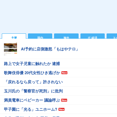
主要
国内
海外
IT 経済
ス
AI予約に店側激怒「もはやテロ」
路上で女子児童に触れたか 逮捕
歌舞伎俳優 20代女性ひき逃げか
「戻れるなら戻って」許されない
玉川氏の「警察官が死刑」に批判
満員電車にベビーカー 議論呼ぶ
甲子園に「光る」ユニホーム?