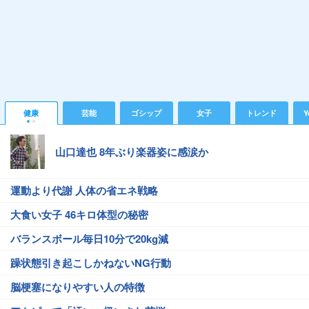
健康
芸能
ゴシップ
女子
トレンド
Y
山口達也 8年ぶり楽器姿に感涙か
運動より代謝 人体の省エネ戦略
大食い女子 46キロ体型の秘密
バランスボール毎日10分で20kg減
躁状態引き起こしかねないNG行動
脳梗塞になりやすい人の特徴