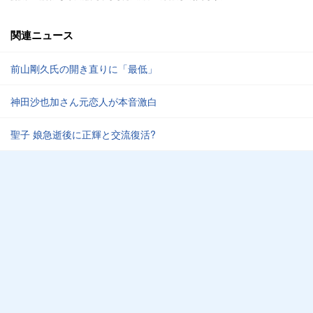
関連ニュース
前山剛久氏の開き直りに「最低」
神田沙也加さん元恋人が本音激白
聖子 娘急逝後に正輝と交流復活?