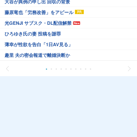
大谷が異例の申し出 回収の背景
藤原竜也「労務改善」をアピール
光GENJI サブスク・DL配信解禁
ひろゆき氏の妻 投稿を謝罪
薄幸が性欲を告白「1日AV見る」
趣里 夫の密会報道で離婚決断か