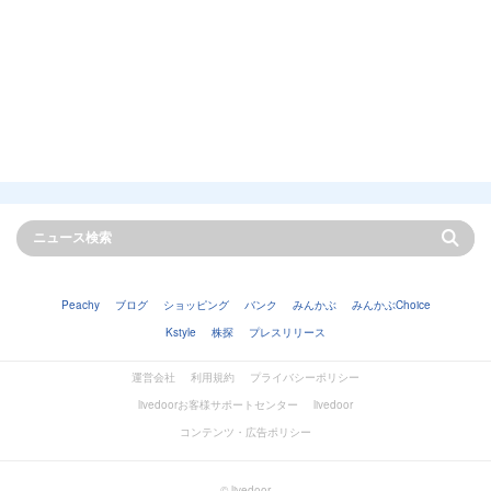
Peachy
ブログ
ショッピング
バンク
みんかぶ
みんかぶChoice
Kstyle
株探
プレスリリース
運営会社
利用規約
プライバシーポリシー
livedoorお客様サポートセンター
livedoor
コンテンツ・広告ポリシー
© livedoor