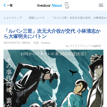
一覧
>
>
『ルパン三世』次元大介役が交代、小林清志か
ニューストップ
芸能ニュース
「ルパン三世」次元大介役が交代 小林清志か
ら大塚明夫にバトン
2021年9月7日 10時0分
写真：livedoor
by ライブドアニュース編集部