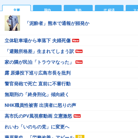
主要
国内
海外
IT 経済
ス
「泥酔者」熊本で通報が頻発か
立体駐車場から車落下 夫婦死傷
「避難所格差」生まれてしまう訳
家の隣が民泊「トラウマなった」
露 原爆投下巡り広島市長を批判
警官発砲で死亡 直前に不審行動
無期刑の「終身刑化」傾向続く
NHK職員性被害 出演者に怒りの声
高市氏のPV風視察動画 立憲激怒
れいわ「いのちの党」に変更へ
藤原竜也、「労務改善」アピール