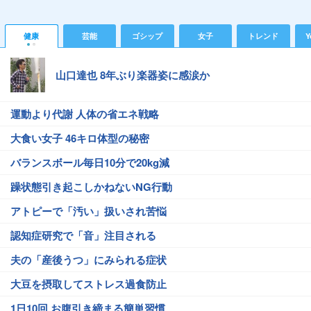
健康
芸能
ゴシップ
女子
トレンド
Y
山口達也 8年ぶり楽器姿に感涙か
運動より代謝 人体の省エネ戦略
大食い女子 46キロ体型の秘密
バランスボール毎日10分で20kg減
躁状態引き起こしかねないNG行動
アトピーで「汚い」扱いされ苦悩
認知症研究で「音」注目される
夫の「産後うつ」にみられる症状
大豆を摂取してストレス過食防止
1日10回 お腹引き締まる簡単習慣