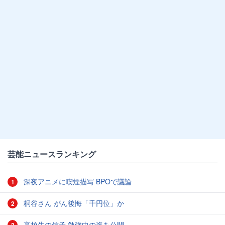
芸能ニュースランキング
深夜アニメに喫煙描写 BPOで議論
1
桐谷さん がん後悔「千円位」か
2
高校生の信子 勉強中の姿を公開
3