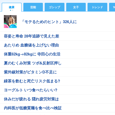
健康
芸能
ゴシップ
女子
トレンド
Y
「モテるためのヒント」326人に
容姿と寿命 28年追跡で見えた差
あたりめ 血糖値を上げない理由
体重62kg→82kgに 寺田心の生活
夏のむくみ対策 ツボ&反射区押し
紫外線対策がビタミンD不足に
緑茶を飲むと死亡リスク低まる?
ヨーグルト いつ食べたらいい?
休みだが疲れる 隠れ疲労対策は
内科医が低糖質麺を食べ比べ検証