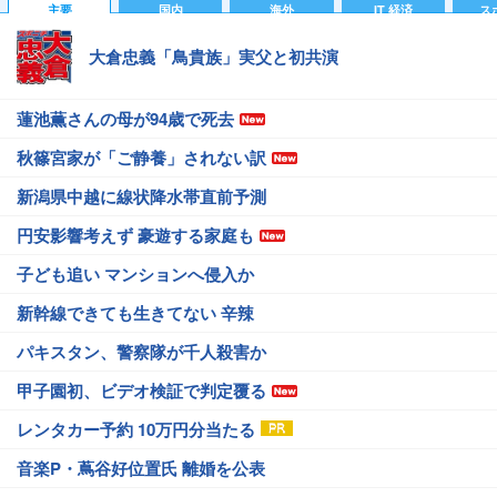
主要
国内
海外
IT 経済
ス
大倉忠義「鳥貴族」実父と初共演
蓮池薫さんの母が94歳で死去
秋篠宮家が「ご静養」されない訳
新潟県中越に線状降水帯直前予測
円安影響考えず 豪遊する家庭も
子ども追い マンションへ侵入か
新幹線できても生きてない 辛辣
パキスタン、警察隊が千人殺害か
甲子園初、ビデオ検証で判定覆る
レンタカー予約 10万円分当たる
音楽P・蔦谷好位置氏 離婚を公表